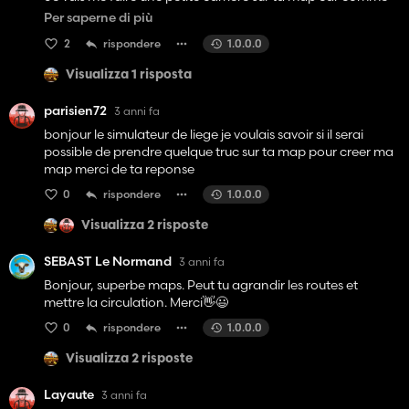
d'autre avant moi l'on dit nous n'avons pas beaucoup de
Per saperne di più
petite map Française et ça fait bien plaisir que tu nous
2
rispondere
1.0.0.0
partage la tienne. Merci pour le partage et bravo pour le
travail
Visualizza 1 risposta
parisien72
3 anni fa
bonjour le simulateur de liege je voulais savoir si il serai
possible de prendre quelque truc sur ta map pour creer ma
map merci de ta reponse
0
rispondere
1.0.0.0
Visualizza 2 risposte
SEBAST Le Normand
3 anni fa
Bonjour, superbe maps. Peut tu agrandir les routes et
mettre la circulation. Merci👋😃
0
rispondere
1.0.0.0
Visualizza 2 risposte
Layaute
3 anni fa