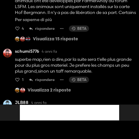
animaux ont été développés par FarmerAndy du forum
LSFM. Les animaux sont uniquement installés sur la carte
Hof Bergmann. Il n'y a pas de libération de sa part. Certains
bâtiments me semblent également très familiers d'autres
Per saperne di più
cartes (non-géants). Au moins dans le générique, vous
4
rispondere
BETA
pourriez le mentionner si vous le volez.
Veuillez supprimer et supprimer les objets volés, en soi, la
Visualizza 15 risposte
carte est vraiment agréable.
Unfortunately, content has been installed on this map that
schumi5776
4 anni fa
has apparently been stolen from other modders. The
superbe map,rien a dire,par la suite sera t'elle plus grande
animals were developed by FarmerAndy from the LSFM
pour du plus gros materiel. Je prefere les champs un peu
forum. Animals are only installed on the Hof Bergmann
plus grand,sinon un taff remarquable.
map. There is no release from him. Some buildings also look
very familiar to me from other (non-giant) maps. At least in
1
rispondere
BETA
the credits, you could mention it if you steal it.
Please delete and remove stolen items, in itself the map is
Visualizza 2 risposte
really nice though.
JLB88
4 anni fa
très belle carte
2
rispondere
BETA
acatar
4 anni fa
très belle map