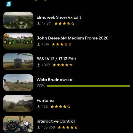
Elmcreek Snow 4x Edit
47 514
John Deere 6M Medium Frame 2020
1 516
BSS 16.12 / 17.13 Edit
1 029
Wola Brudnowska
100%
Fontana
425
Interactive Control
453 868