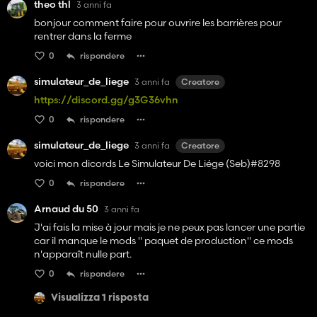
theo thl
3 anni fa
bonjour comment faire pour ouvrire les barrières pour
rentrer dans la ferme
0
rispondere
simulateur_de_liege
3 anni fa
Creatore
https://discord.gg/g3G36vhn
0
rispondere
simulateur_de_liege
3 anni fa
Creatore
voici mon dicords Le Simulateur De Liége (Seb)#8298
0
rispondere
Arnaud du 50
3 anni fa
J'ai fais la mise à jour mais je ne peux pas lancer une partie
car il manque le mods " paquet de production" ce mods
n'apparaît nulle part.
0
rispondere
Visualizza 1 risposta