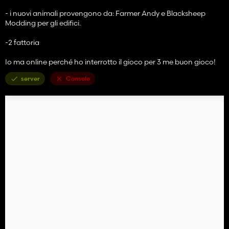
- i nuovi animali provengono da: Farmer Andy e Blacksheep
Modding per gli edifici.
-2 fattoria
Io ma online perché ho interrotto il gioco per 3 me buon gioco!
server
Console