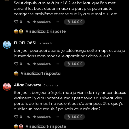
Salut depuis la mise à jour 1.8.2 les balleau que l'on met
devant les bacs des animaux ne part plus pourrais tu
corriger se problème et est se que il y a que moi qu'il est.
0
rispondere
1.0.0.0
Visualizza 2 risposte
FLOFLO851
3 anni fa
bonjour pourquoi quand je télécharge cette maps et que je
la met dans mon mods elle aparait pas dans le jeu?
0
rispondere
1.0.0.0
Visualizza 1 risposta
AllanCrevette
3 anni fa
Bonjour , bonjour très jolis map je viens de m'y lancer dessus
vraiment il y a du potentiel mais petit soucis au niveau des
portails de fermes il ne veulent pas s'ouvrir peut être que j'ai
oublier un mod requis ? pouvais vous m'aider ?
0
rispondere
1.0.0.0
Visualizza 3 risposte