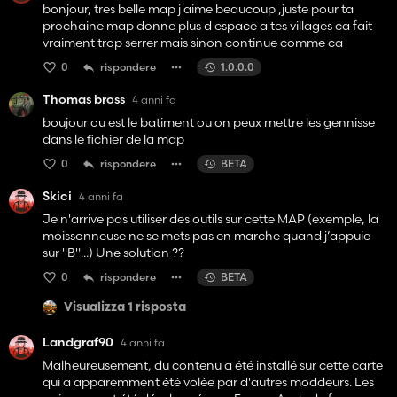
bonjour, tres belle map j aime beaucoup ,juste pour ta
prochaine map donne plus d espace a tes villages ca fait
vraiment trop serrer mais sinon continue comme ca
0
rispondere
1.0.0.0
Thomas bross
4 anni fa
boujour ou est le batiment ou on peux mettre les gennisse
dans le fichier de la map
0
rispondere
BETA
Skici
4 anni fa
Je n'arrive pas utiliser des outils sur cette MAP (exemple, la
moissonneuse ne se mets pas en marche quand j’appuie
sur "B"...) Une solution ??
0
rispondere
BETA
Visualizza 1 risposta
Landgraf90
4 anni fa
Malheureusement, du contenu a été installé sur cette carte
qui a apparemment été volée par d'autres moddeurs. Les