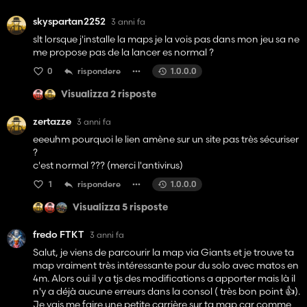
skyspartan2252
3 anni fa
slt lorsque j'installe la maps je la vois pas dans mon jeu sa ne
me propose pas de la lancer es normal ?
0
rispondere
1.0.0.0
Visualizza 2 risposte
zertazze
3 anni fa
eeeuhm pourquoi le lien amène sur un site pas très sécuriser
?
c'est normal ??? (merci l'antivirus)
1
rispondere
1.0.0.0
Visualizza 5 risposte
fredo FTKT
3 anni fa
Salut, je viens de parcourir la map via Giants et je trouve ta
map vraiment très intéressante pour du solo avec matos en
4m. Alors oui il y a tjs des modifications a apporter mais là il
n'y a déjà aucune erreurs dans la consol ( très bon point 👍️).
Je vais me faire une petite carrière sur ta map car comme