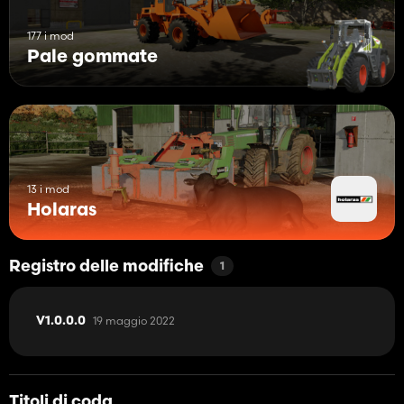
177 i mod
Pale gommate
13 i mod
Holaras
Registro delle modifiche
1
19 maggio 2022
V1.0.0.0
Titoli di coda