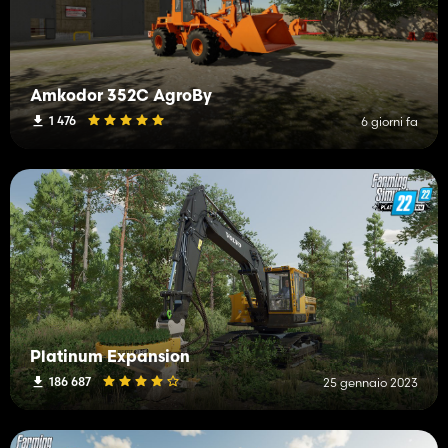
Amkodor 352C AgroBy
1 476
6 giorni fa
Platinum Expansion
186 687
25 gennaio 2023