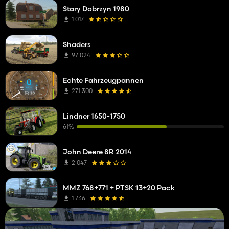
Stary Dobrzyn 1980
1 017
Shaders
97 024
Echte Fahrzeugpannen
271 300
Lindner 1650-1750
61%
John Deere 8R 2014
2 047
MMZ 768+771 + PTSK 13+20 Pack
1 736