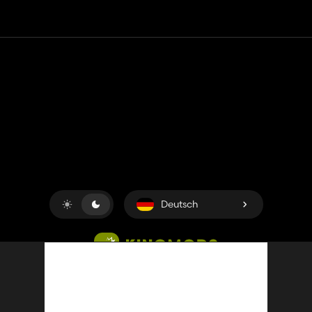
Kontakt
Hilfe
Nutzungsbedingungen
Datenschutz-Bestimmungen
Cookies verwalten
Deutsch
Copyright © 2018-2026
King UP SAS
. Alle Rechte
vorbehalten.