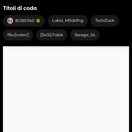
Titoli di coda
Luk4s_M0dd1ng
TschiZack
BOB51160
Ifko[nator]
[SoSi] Fabiii
Serega_56