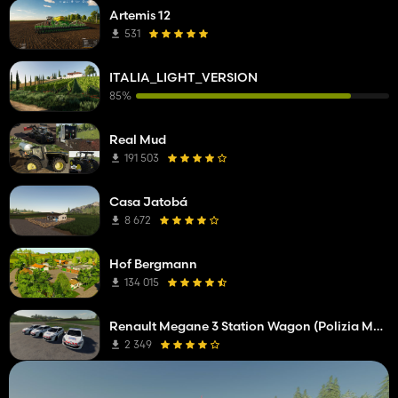
Artemis 12
531
ITALIA_LIGHT_VERSION
85%
Real Mud
191 503
Casa Jatobá
8 672
Hof Bergmann
134 015
Renault Megane 3 Station Wagon (Polizia Municipale)
2 349