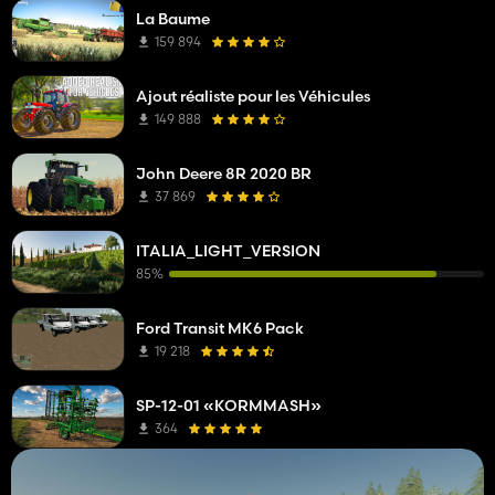
La Baume
159 894
Ajout réaliste pour les Véhicules
149 888
John Deere 8R 2020 BR
37 869
ITALIA_LIGHT_VERSION
85%
Ford Transit MK6 Pack
19 218
SP-12-01 «KORMMASH»
364