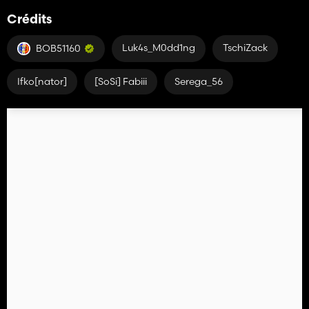
Crédits
Luk4s_M0dd1ng
TschiZack
BOB51160
Ifko[nator]
[SoSi] Fabiii
Serega_56