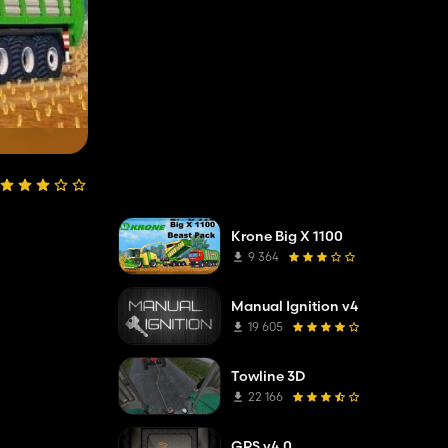
Krone Big X 1100
9 364
Manual Ignition v4
19 605
Towline 3D
22 166
GPS v4.0