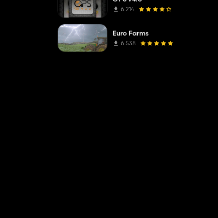
6 214
Euro Farms
6 538