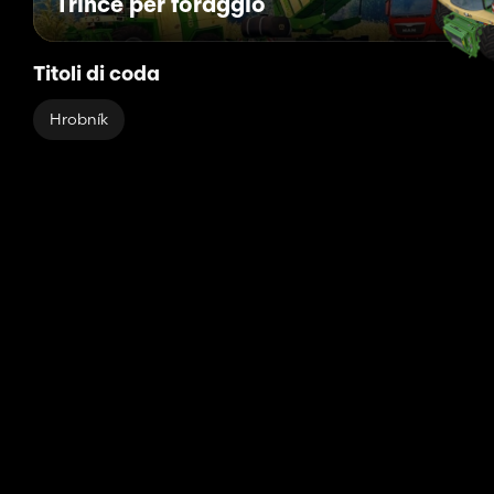
Trince per foraggio
Titoli di coda
Hrobník