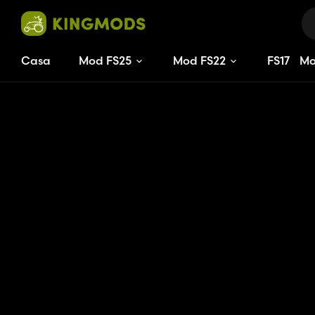
Casa
Mod FS25
Mod FS22
FS
17
M