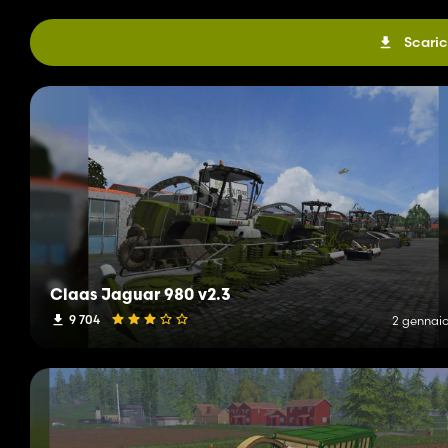
Scaric
Claas Jaguar 980 v2.3
9 704
2 gennaio