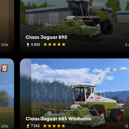
Claas Jaguar 890
5 835
 2016
8 
Claas Jaguar 685 Washable
7 242
 2016
13