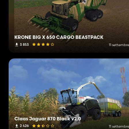
KRONE BIG X 650 CARGO BEASTPACK
3 853
11 settembre
Claas Jaguar 870 Black v2.0
2 426
11 settembre