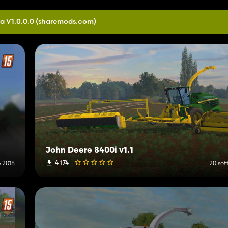
a V1.0.0.0
(sharemods.com)
John Deere 8400i v1.1
4 174
 2018
20 se