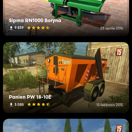
Sipma RN1000 Boryna
9 839
23 aprile 2016
Panien PW 18-10E
3 085
13 febbraio 2015