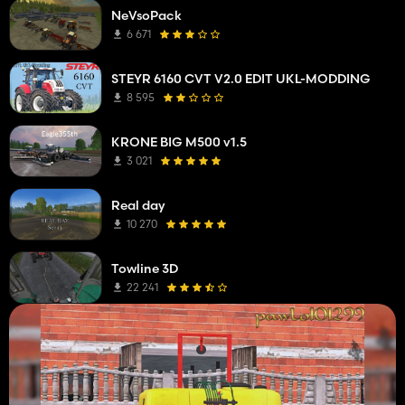
NeVsoPack
6 671
STEYR 6160 CVT V2.0 EDIT UKL-MODDING
8 595
KRONE BIG M500 v1.5
3 021
Real day
10 270
Towline 3D
22 241