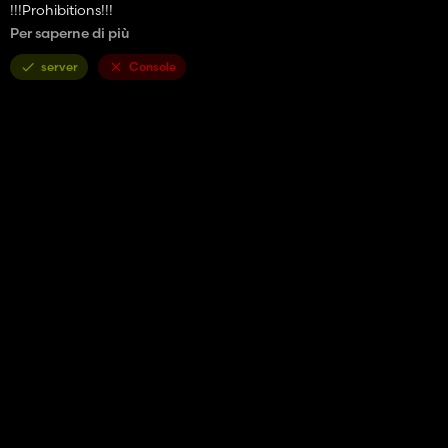
!!!Prohibitions!!!
Per saperne di più
Credits:
Pavson69
server
Console
FS15: pawlo101299