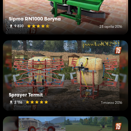
Sipma RN1000 Boryna
9 820
23 aprile 2016
Sprayer Termit
2 116
1 marzo 2016