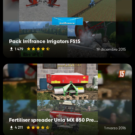
Pack Irrifrance Irrigators FS15
1 479
19 dicembre 2015
Fertiliser spreader Unia MX 850 Premium
4 211
1 marzo 2016