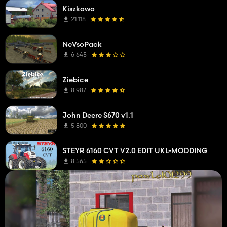
Kiszkowo
21 118
NeVsoPack
6 645
Ziebice
8 987
John Deere S670 v1.1
5 800
STEYR 6160 CVT V2.0 EDIT UKL-MODDING
8 565