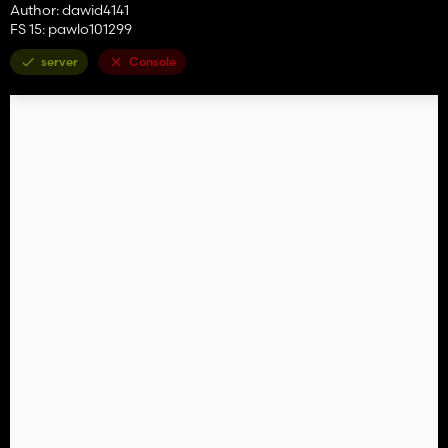
Author: dawid4141
FS 15: pawlo101299
server
Console