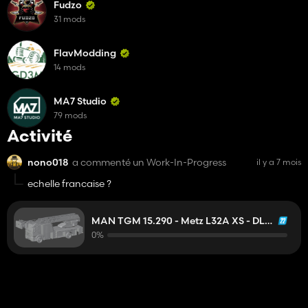
Fudzo
31 mods
FlavModding
14 mods
MA7 Studio
79 mods
Activité
nono018
a commenté un Work-In-Progress
il y a 7 mois
echelle francaise ?
MAN TGM 15.290 - Metz L32A XS - DLAK
0%