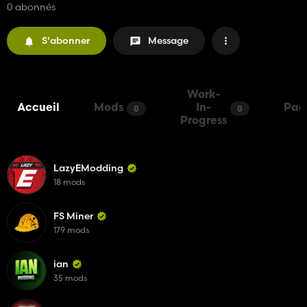
0 abonnés
S'abonner
Message
Work-
Accueil
Mods
In-
Pac
0
0
Progress
LazyEModding
18 mods
FS Miner
179 mods
ian
35 mods