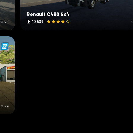
Renault C480 6x4
10 509
 2024
5
r 2024