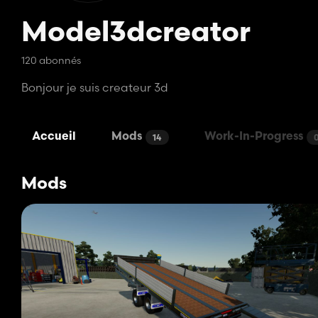
Model3dcreator
120 abonnés
Bonjour je suis createur 3d
Accueil
Mods
Work-In-Progress
14
Mods