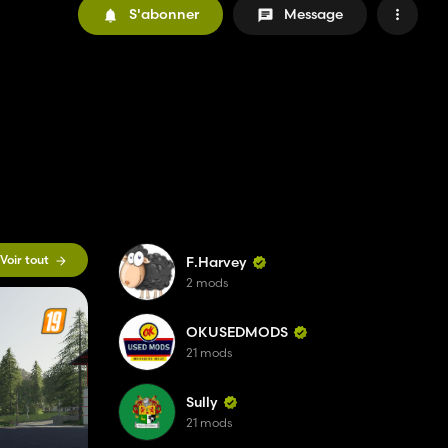
S'abonner
Message
Voir tout
F.Harvey
2 mods
OKUSEDMODS
21 mods
Sully
21 mods