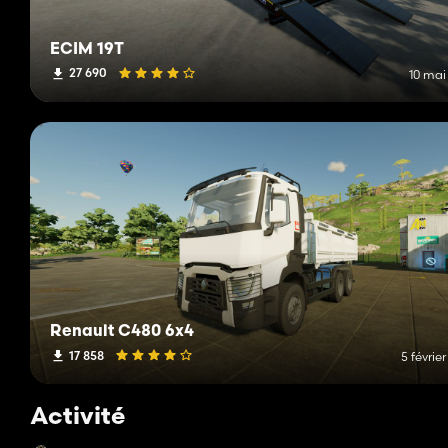
ECIM 19T
27 690
10 mai
Renault C480 6x4
17 858
5 févrie
Activité