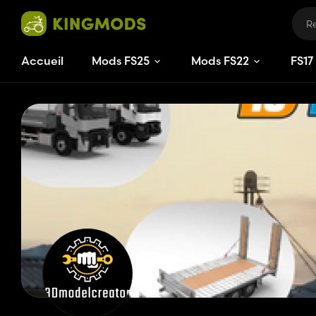
Accueil
Mods FS25
Mods FS22
FS
15