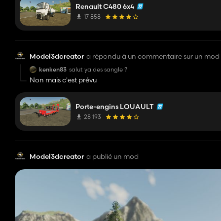
Renault C480 6x4
17 858
Model3dcreator
a répondu à un commentaire sur un mod
kenken83
salut ya des sangle ?
Non mais c'est prévu
Porte-engins LOUAULT
28 193
Model3dcreator
a publié un mod