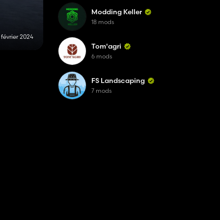
Modding Keller
18 mods
 février 2024
Tom'agri
6 mods
FS Landscaping
7 mods