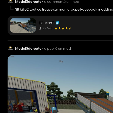
Model3dcreator
a commenté un mod
Slt bill02 tout ce trouve sur mon groupe Facebook modding sim
ECIM 19T
27 690
Model3dcreator
a publié un mod