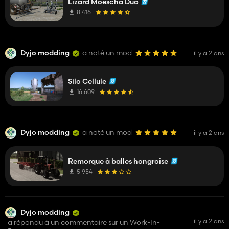
Lizard Moescha Duo
8 416
Dyjo modding
a noté un mod
il y a 2 ans
Silo Cellule
16 609
Dyjo modding
a noté un mod
il y a 2 ans
Remorque à balles hongroise
5 954
Dyjo modding
il y a 2 ans
a répondu à un commentaire sur un Work-In-