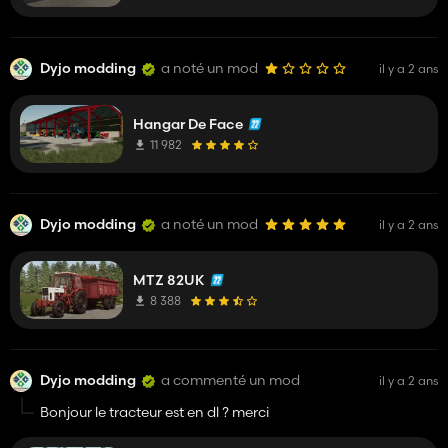
Dyjo modding
a noté un mod
il y a 2 ans
Hangar De Face
11 982
Dyjo modding
a noté un mod
il y a 2 ans
MTZ 82UK
8 388
Dyjo modding
a commenté un mod
il y a 2 ans
Bonjour le tracteur est en dl ? merci