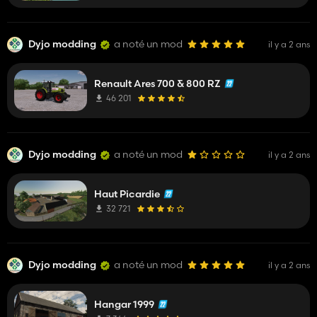
Dyjo modding
a noté un mod
il y a 2 ans
Renault Ares 700 & 800 RZ
46 201
Dyjo modding
a noté un mod
il y a 2 ans
Haut Picardie
32 721
Dyjo modding
a noté un mod
il y a 2 ans
Hangar 1999