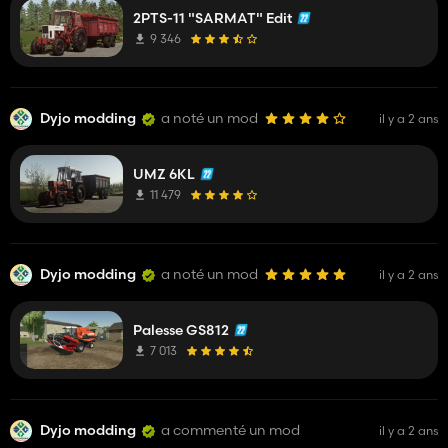
2PTS-11 "SARMAT" Edit
9 346
Dyjo modding
a noté un mod
il y a 2 ans
UMZ 6KL
11 479
Dyjo modding
a noté un mod
il y a 2 ans
Palesse GS812
7 013
Dyjo modding
a commenté un mod
il y a 2 ans