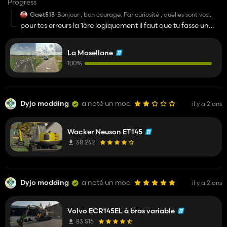
Progress
Gaet513
Bonjour , bon courage. Par curiosité , quelles sont vos
deux erreurs ? Si on peut vous aidez ;)
pour tes erreurs la 1ère logiquement il faut que tu fasse un
freeze transformations de ton scale pour être à 1 1 1 au lieu de
0.69et pour la 2ème c'est juste une erreur de texture active le
La Mosellane
CPU dans shapes voilà si ça peut t'aider
100%
Dyjo modding
a noté un mod
il y a 2 ans
Wacker Neuson ET145
38 242
Dyjo modding
a noté un mod
il y a 2 ans
Volvo ECR145EL à bras variable
83 516