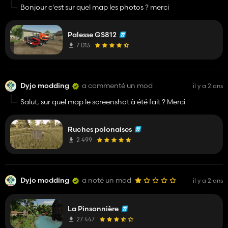
Bonjour c'est sur quel map les photos ? merci
Palesse GS812
7 013
Dyjo modding
a commenté un mod
il y a 2 ans
Salut, sur quel map le screenshot à été fait ? Merci
Ruches polonaises
2 499
Dyjo modding
a noté un mod
il y a 2 ans
La Pinsonnière
27 447