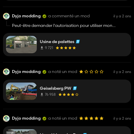
été créé sous giant donc cela sert strictement à rien c'est une
perte de temps pour vous.
Dyjo modding
a commenté un mod
il y a 2 ans
Peut-être demander l'autorisation pour utiliser mon
bâtiment ?
Usine de palettes
9 721
Dyjo modding
a noté un mod
il y a 2 ans
Geiselsberg PW
76 958
Dyjo modding
a noté un mod
il y a 2 ans