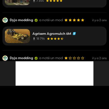
7 344
Dyjo modding
a noté un mod
il y a 2 ans
Agrisem Agromulch 6M
18 796
Dyjo modding
a noté un mod
il y a 2 ans
La Française
113 202
Dyjo modding
a commenté un mod
il y a 2 ans
top l'andaineur . Screen sur quel map ?