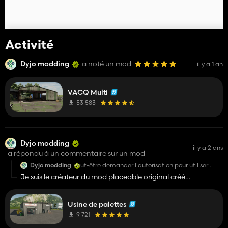
Activité
Dyjo modding
a noté un mod
il y a 1 an
VACQ Multi
53 583
Dyjo modding
il y a 2 ans
a répondu à un commentaire sur un mod
Dyjo modding
Peut-être demander l'autorisation pour utiliser
mon bâtiment ?
Je suis le créateur du mod placeable original créé
entièrement de 0 sous giant. Je n'ai jamais reçu de
demande d'autorisation même dans les commentaires.
Usine de palettes
Après je suis pas contre au contraire si ça aide mais au moins
mettre crédits du créateur la moindre des choses. Quand à
9 721
blender je vois pas l'intérêt étant donné que le bâtiment à