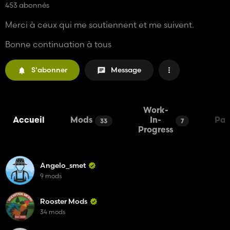
453 abonnés
Merci à ceux qui me soutiennent et me suivent.
Bonne continuation à tous
S'abonner
Message
Work-
Accueil
Mods
In-
Pac
33
7
Progress
Angelo_smet
9 mods
Rooster Mods
34 mods