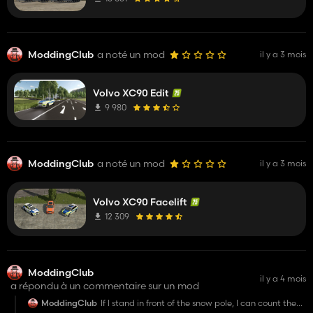
ModdingClub
a noté un mod
il y a 3 mois
Volvo XC90 Edit
9 980
ModdingClub
a noté un mod
il y a 3 mois
Volvo XC90 Facelift
12 309
ModdingClub
il y a 4 mois
a répondu à un commentaire sur un mod
ModdingClub
If I stand in front of the snow pole, I can count the
polygons individually by hand.