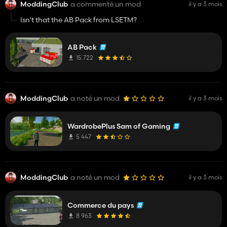
ModdingClub
a commenté un mod
il y a 3 mois
Isn't that the AB Pack from LSETM?
AB Pack
15 722
ModdingClub
a noté un mod
il y a 3 mois
WardrobePlus Sam of Gaming
5 447
ModdingClub
a noté un mod
il y a 3 mois
Commerce du pays
8 963