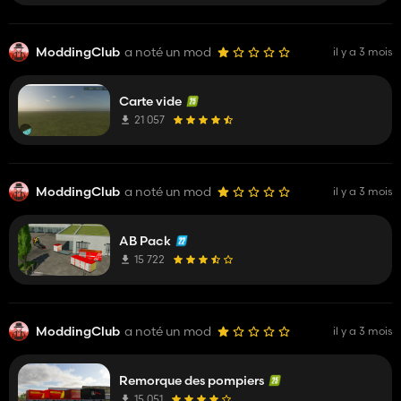
ModdingClub
a noté un mod
il y a 3 mois
Carte vide
21 057
ModdingClub
a noté un mod
il y a 3 mois
AB Pack
15 722
ModdingClub
a noté un mod
il y a 3 mois
Remorque des pompiers
15 051