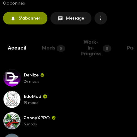
0 abonnés
S'abonner
Message
Work-
Accueil
Mods
In-
Pac
0
0
Progress
DeNize
24 mods
EdoMod
19 mods
JonnyXPRO
5 mods