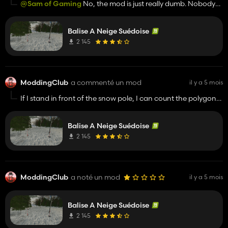
@Sam of Gaming
No, the mod is just really dumb. Nobody
needs something like that and it’s unnecessary on the
ModHub. Stuff like that just clutters the ModHub.
Balise A Neige Suédoise
2 145
ModdingClub
a commenté un mod
il y a 5 mois
If I stand in front of the snow pole, I can count the polygons
individually by hand.
Balise A Neige Suédoise
2 145
ModdingClub
a noté un mod
il y a 5 mois
Balise A Neige Suédoise
2 145