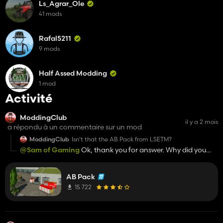
Ls_Agrar_Ole
41 mods
Rafal5211
9 mods
Half Assed Modding
1 mod
Activité
ModdingClub
il y a 2 mois
a répondu à un commentaire sur un mod
ModdingClub
Isn't that the AB Pack from LSETM?
@Sam of Gaming
Ok, thank you for answer. Why did you
upload that on the Sam of Gaming account instead of the
LSETM King Mods account?
AB Pack
15 722