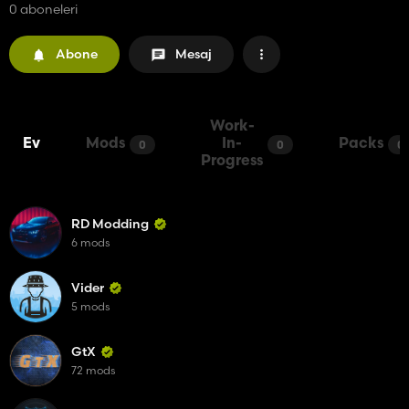
0 aboneleri
Abone
Mesaj
Work-
Ev
Mods
In-
Packs
0
0
0
Progress
RD Modding
6 mods
Vider
5 mods
GtX
72 mods