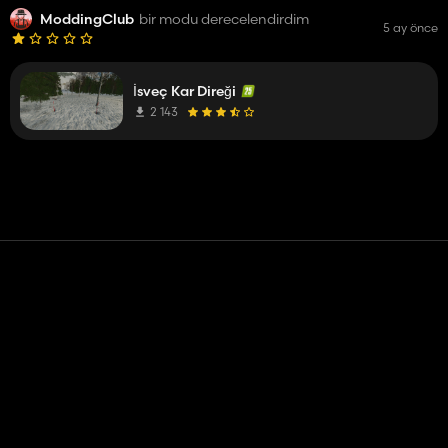
ModdingClub
bir modu derecelendirdim
5 ay önce
İsveç Kar Direği
2 143
Temas etmek
Yardım
Hizmet Şartları
Gizlilik Politikası
Çerezleri yönet