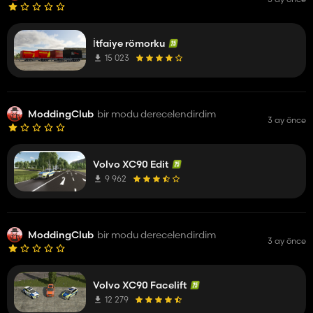
İtfaiye römorku
15 023
ModdingClub
bir modu derecelendirdim
3 ay önce
Volvo XC90 Edit
9 962
ModdingClub
bir modu derecelendirdim
3 ay önce
Volvo XC90 Facelift
12 279