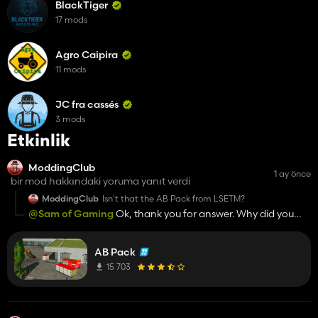
BlackTiger
17 mods
Agro Caipira
11 mods
JC fra cassés
3 mods
Etkinlik
ModdingClub
1 ay önce
bir mod hakkındaki yoruma yanıt verdi
ModdingClub
Isn't that the AB Pack from LSETM?
@Sam of Gaming
Ok, thank you for answer. Why did you
upload that on the Sam of Gaming account instead of the
LSETM King Mods account?
AB Pack
15 703