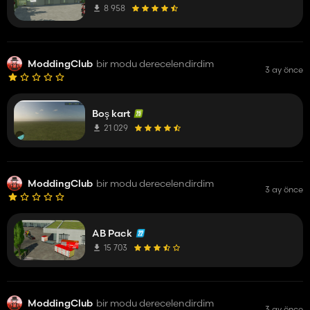
8 958
ModdingClub
bir modu derecelendirdim
3 ay önce
Boş kart
21 029
ModdingClub
bir modu derecelendirdim
3 ay önce
AB Pack
15 703
ModdingClub
bir modu derecelendirdim
3 ay önce