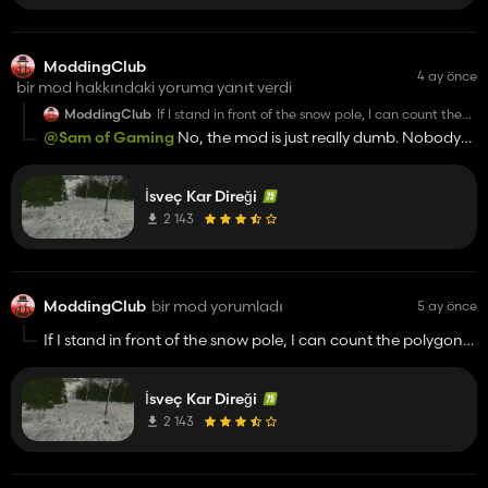
ModdingClub
4 ay önce
bir mod hakkındaki yoruma yanıt verdi
ModdingClub
If I stand in front of the snow pole, I can count the
polygons individually by hand.
@Sam of Gaming
No, the mod is just really dumb. Nobody
needs something like that and it’s unnecessary on the
ModHub. Stuff like that just clutters the ModHub.
İsveç Kar Direği
2 143
ModdingClub
bir mod yorumladı
5 ay önce
If I stand in front of the snow pole, I can count the polygons
individually by hand.
İsveç Kar Direği
2 143