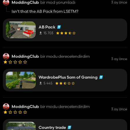
ModdingClub
bir mod yorumladı
3 ay önce
Isn't that the AB Pack from LSETM?
AB Pack
15 703
ModdingClub
bir modu derecelendirdim
3 ay önce
WardrobePlus Sam of Gaming
5 445
ModdingClub
bir modu derecelendirdim
3 ay önce
Country trade