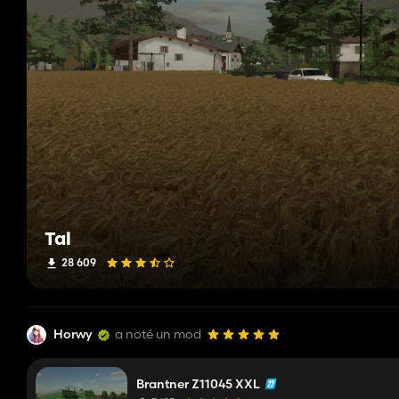
Tal
28 609
Horwy
a noté un mod
Brantner Z11045 XXL