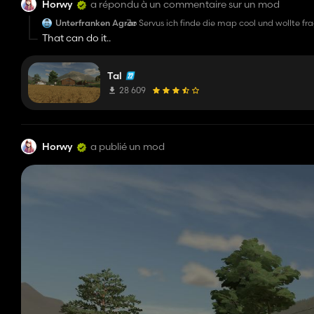
Horwy
a répondu à un commentaire sur un mod
Unterfranken Agrar
Jo Servus ich finde die map cool und wollte 
map sehr großes Potenzial hat
That can do it..
Tal
28 609
Horwy
a publié un mod