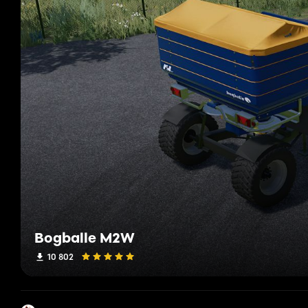
Bogballe M2W
10 802