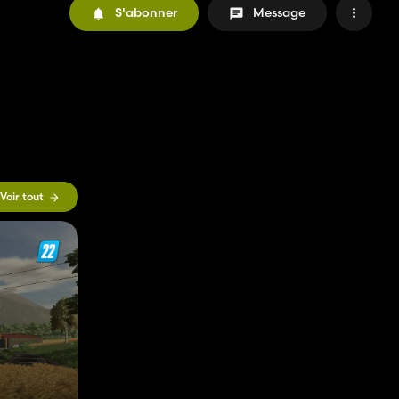
S'abonner
Message
Voir tout