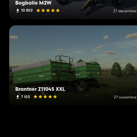
Bogballe M2W
10 802
27 décembre
Brantner Z11045 XXL
7 103
27 novembre