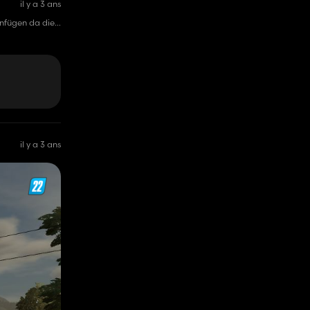
il y a 3 ans
infügen da die
il y a 3 ans