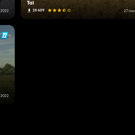
Tal
28 609
 2022
27 no
 2022