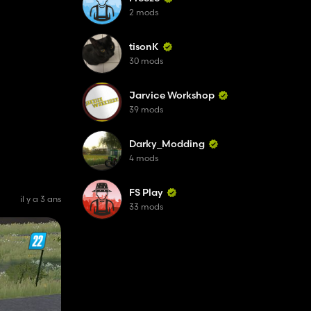
2 mods
tisonK
30 mods
Jarvice Workshop
39 mods
Darky_Modding
4 mods
FS Play
il y a 3 ans
33 mods