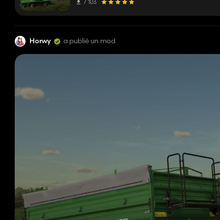
7 103
Horwy
a publié un mod