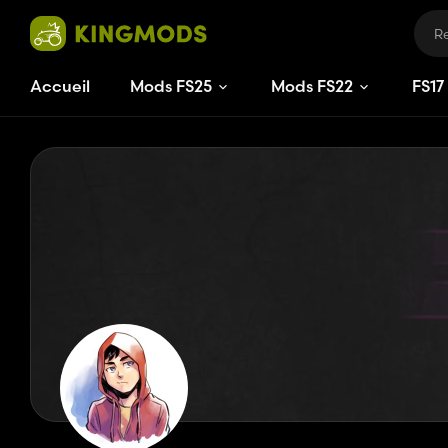
Accueil
Mods FS25
Mods FS22
FS
17