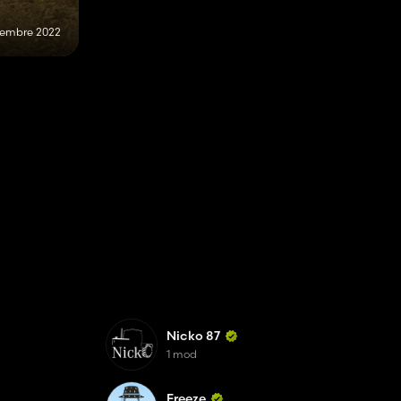
vembre 2022
Nicko 87
1 mod
Freeze