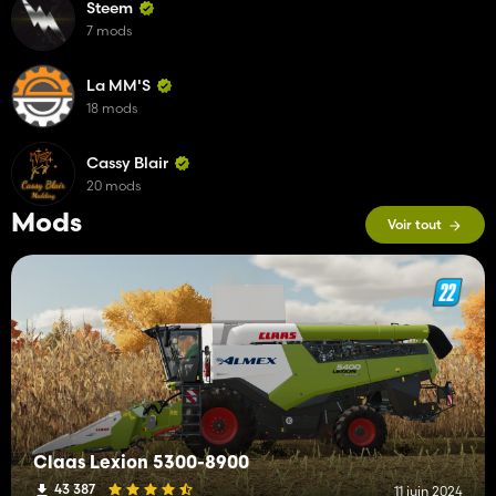
Steem
7 mods
La MM'S
18 mods
Cassy Blair
20 mods
Mods
Voir tout
Claas Lexion 5300-8900
43 387
11 juin 2024