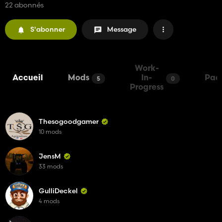
22 abonnés
S'abonner
Message
Work-
Accueil
Mods
In-
Pac
5
0
Progress
Thesogoodgamer
10 mods
JensM
33 mods
GulliDeckel
4 mods