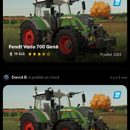
Fendt Vario 700 Gen6
19 543
11 juillet 2023
David B
a publié un mod
il y a 3 ans