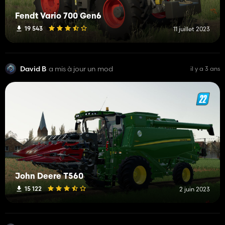
Fendt Vario 700 Gen6
19 543
11 juillet 2023
David B
a mis à jour un mod
il y a 3 ans
John Deere T560
15 122
2 juin 2023