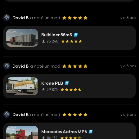
David B
a noté un mod
il y a 3 ans
Bulkliner 55m3
23 248
David B
a noté un mod
il y a 3 ans
Krone PLB
29 876
David B
a noté un mod
il y a 3 ans
Mercedes Actros MP3
116 172