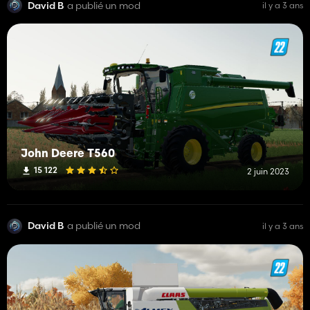
David B
a publié un mod
il y a 3 ans
John Deere T560
15 122
2 juin 2023
David B
a publié un mod
il y a 3 ans