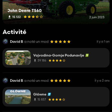
John Deere T560
15 122
2 juin 2023
Activité
David B
a noté un mod
il y a 1 an
Vojvodina-Gornje Podunavlje
39 186
David B
a noté un mod
il y a 2 ans
Główne
15 837