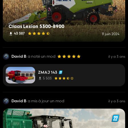
Claas Lexion 5300-8900
43 387
11 juin 2024
David B
a noté un mod
il y a 3 ans
ZMAJ 143
5 503
David B
a mis à jour un mod
il y a 3 ans