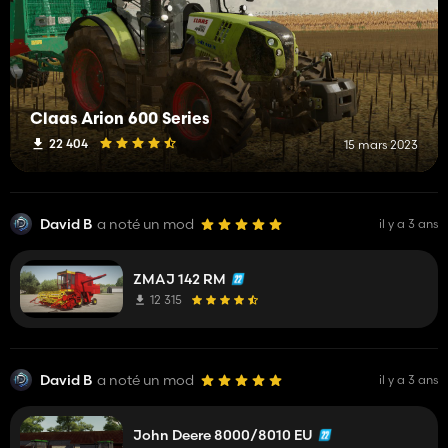
Claas Arion 600 Series
22 404
15 mars 2023
David B
a noté un mod
il y a 3 ans
ZMAJ 142 RM
12 315
David B
a noté un mod
il y a 3 ans
John Deere 8000/8010 EU