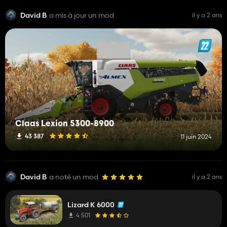
David B
a mis à jour un mod
il y a 2 ans
Claas Lexion 5300-8900
43 387
11 juin 2024
David B
a noté un mod
il y a 2 ans
Lizard K 6000
4 501