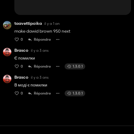
taavettipoika
il y a 1 an
make dawid brown 950 next
0
Répondre
Brasco
il y a 3 ans
Є помилки
0
Répondre
1.3.0.1
Brasco
il y a 3 ans
В моді є помилки
0
Répondre
1.3.0.1