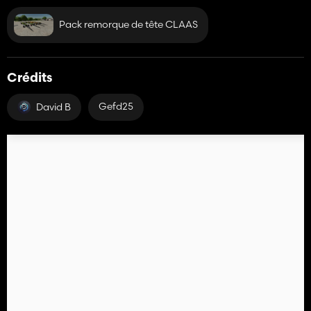
Pack remorque de tête CLAAS
Crédits
Gefd25
David B