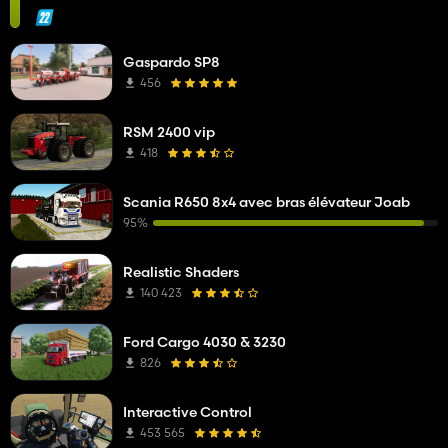
Gaspardo SP8
456
RSM 2400 vip
418
Scania R650 8x4 avec bras élévateur Joab
95%
Realistic Shaders
140 423
Ford Cargo 4030 & 3230
826
Interactive Control
453 565