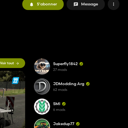
S'abonner
Message
Voir tout
Superfly1842
27 mods
JDModding Arg
62 mods
SMI
6 mods
Jakedup77