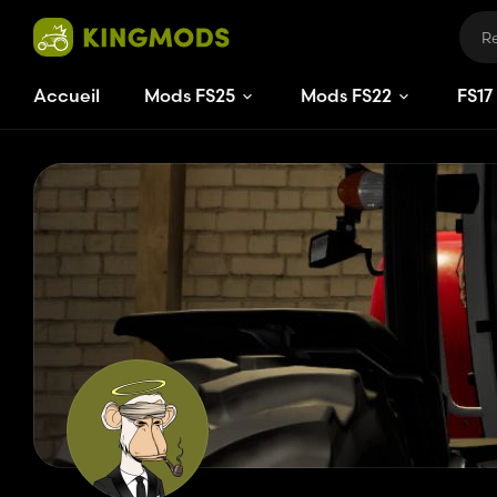
Accueil
Mods FS25
Mods FS22
FS
17