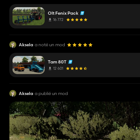
Olt Fenix Pack
16 772
Aksela
a noté un mod
Tam 80T
12 601
Aksela
a publié un mod