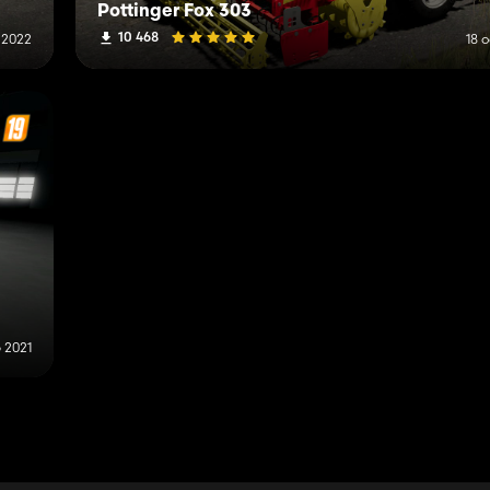
Pottinger Fox 303
10 468
 2022
18 
 2021