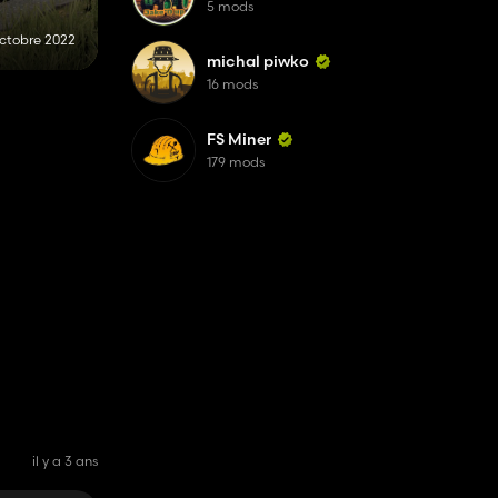
5 mods
octobre 2022
michal piwko
16 mods
FS Miner
179 mods
il y a 3 ans