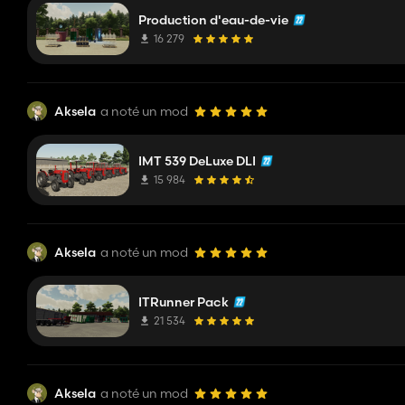
Production d'eau-de-vie
16 279
Aksela
a noté un mod
IMT 539 DeLuxe DLI
15 984
Aksela
a noté un mod
ITRunner Pack
21 534
Aksela
a noté un mod