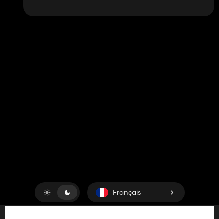
Contact
Aide
Conditions générales d'utilisation
Politique de confidentialité
Gérer les cookies
Français