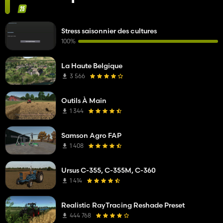
Stress saisonnier des cultures
100%
La Haute Belgique
3 566
Outils À Main
1 344
Samson Agro FAP
1 408
Ursus C-355, C-355M, C-360
1 414
Realistic RayTracing Reshade Preset
444 768