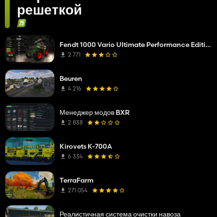
решеткой
Fendt 1000 Vario Ultimate Performance Edition
2 771
Beuren
4 216
Менеджер модов BXR
2 838
Kirovets K-700A
6 334
TerraFarm
271 054
Реалистичная система очистки навоза