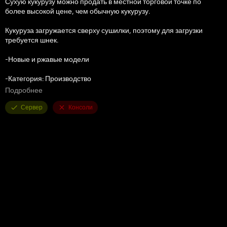
Сухую кукурузу можно продать в местной торговой точке по
более высокой цене, чем обычную кукурузу.
Кукуруза загружается сверху сушилки, поэтому для загрузки
требуется шнек.
-Новые и ржавые модели
-Категория: Производство
Подробнее
-Цена: 5000$
Сервер
Консоли
-Емкость: 80000 л
-Содержание: 5 долларов США.
-Рецепт изготовления: кукуруза в сухую кукурузу
-Мод добавляет тип заполнения «Сухая кукуруза» (maize2) на
карты, на которых он используется.
Вся благодарность первоначальным создателям: Bronkema,
JMF, fillType XML: MA7 Studio.