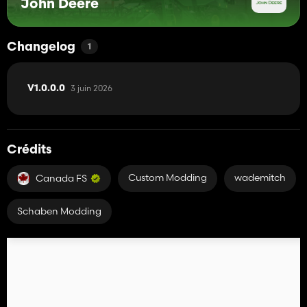
John Deere
Changelog
1
3 juin 2026
V1.0.0.0
Crédits
Custom Modding
wademitch
Canada FS
Schaben Modding