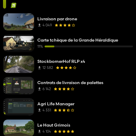
Livraison par drone
4 049
Carte tchèque de la Grande Héraldique
11%
StockbornerHof RLP x4
12 582
Contrats de livraison de palettes
6 142
Agri Life Manager
4 331
Le Haut Grimois
4 104