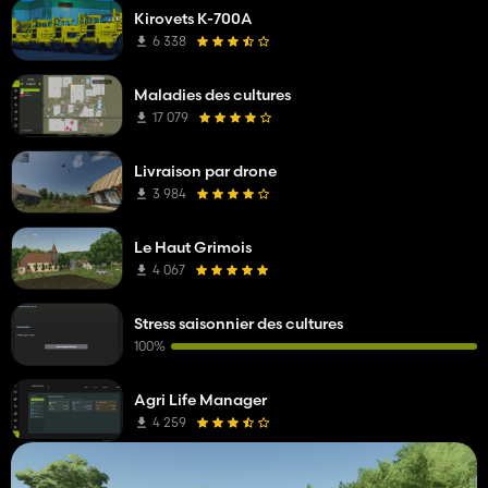
Kirovets K-700A
6 338
Maladies des cultures
17 079
Livraison par drone
3 984
Le Haut Grimois
4 067
Stress saisonnier des cultures
100%
Agri Life Manager
4 259