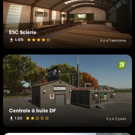
ESC Scierie
4 876
il y a 1 semaine
Centrale à huile DF
1 211
il y a 3 jours