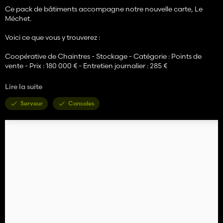
Ce pack de bâtiments accompagne notre nouvelle carte, Le
Méchet.
Voici ce que vous y trouverez :
Coopérative de Chaintres - Stockage - Catégorie : Points de
vente - Prix : 180 000 € - Entretien journalier : 285 €
Coopérative de Chaintres - Vrac - Catégorie : Points de vente -
Lire la suite
Prix : 78 000 € - Entretien journalier : 115 €
Serveur
Consoles
Coopérative de Chaintres - Hangar - Catégorie : Hangars - Prix :
78 000 € - Entretien journalier : 115 €
La Coopé - Coopérative - Catégorie : Points de vente - Prix : 180
000 € - Entretien journalier : 285 €
Coopérative agricole du Méchet - Catégorie : Points de vente -
Prix : 145 000 € - Entretien journalier : 225 €
Station phytosanitaire - Catégorie : Cuves remplissables - Prix : 38
750 € - Entretien journalier : 25 €