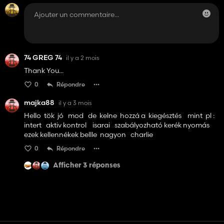
74 GREG 74
il y a 2 mois
Thank You...
0
Répondre
majka88
il y a 3 mois
Hello tök jó mod de kelne hozzá a kiegésztés mint pl :
intert aktiv kontrol isarai szabályozható kerék nyomás
ezek kellennékek bellle nagyon charlie
0
Répondre
Afficher 3 réponses