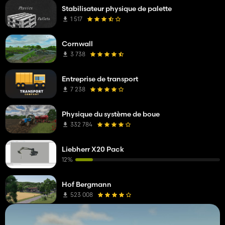
Stabilisateur physique de palette
1 517
Cornwall
3 738
Entreprise de transport
7 238
Physique du système de boue
332 784
Liebherr X20 Pack
12%
Hof Bergmann
523 008