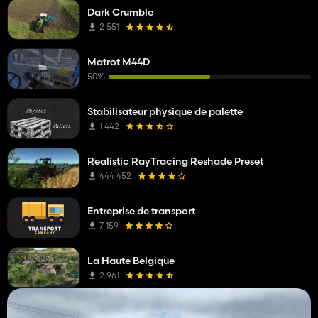
Dark Crumble
2 551
Matrot M44D
50%
Stabilisateur physique de palette
1 442
Realistic RayTracing Reshade Preset
444 452
Entreprise de transport
7 159
La Haute Belgique
2 961