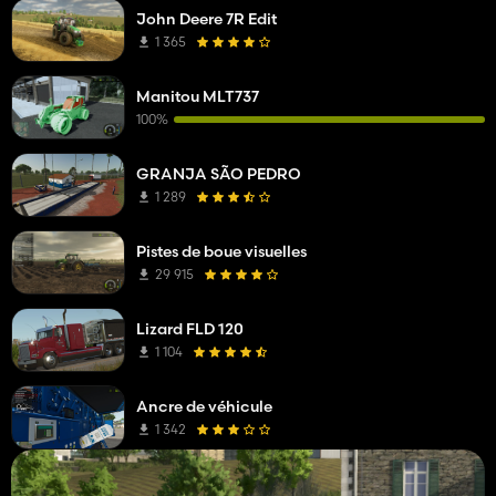
John Deere 7R Edit
1 365
Manitou MLT737
100%
GRANJA SÃO PEDRO
1 289
Pistes de boue visuelles
29 915
Lizard FLD 120
1 104
Ancre de véhicule
1 342