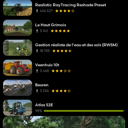
Realistic RayTracing Reshade Preset
446 527
Le Haut Grimois
3 142
Gestion réaliste de l'eau et des sols (RWSM)
18 709
Veenhuis 10t
3 468
Beuren
3 256
Atlas 52E
98%