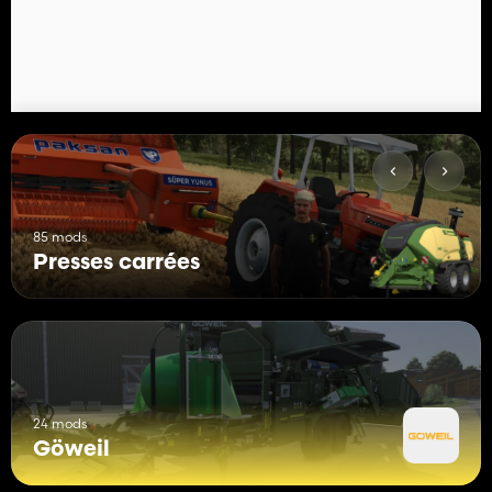
Couleur principale
Couleur du design
Couleur de l'autocollant
Couleur des jantes
Couleur des moyeux de roue
Aménagez votre flotte selon votre style !
85 mods
Presses carrées
24 mods
Göweil