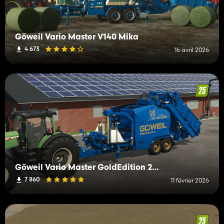
Göweil Vario Master V140 Mika
4 673
16 avril 2026
Göweil Vario Master GoldEdition 2025
7 860
11 février 2026