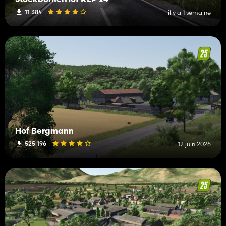
StockbornerHof RLP x4
11 384
il y a 1 semaine
Hof Bergmann
525 196
12 juin 2026