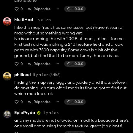
Lire la suite
0
Répondre
1.0.0.0
merci d'avance
MultiHasl
il y a 1 an
I like this map. Yes it has some issues, but i havent seen a
map without something wrong yet.
No issues running this with 20GB of mods, atleast for me.
First test i did was making a 240 hectare field and a cow
pasture with 7500 capasity. Some cows is a bit off the
ground, but i find that to be more funny than an issue.
0
Répondre
1.0.0.0
philkool
il y a 1 an
(édité)
finding the map very laggy and juddery and thats before i
do anything ah turn off all mods its fine so got to find out
which mod looks ok
0
Répondre
1.0.0.0
EpicPryda
il y a 1 an
and my mods are not allowed on modHub because there's
one small dot missing from the texture. great job giants!