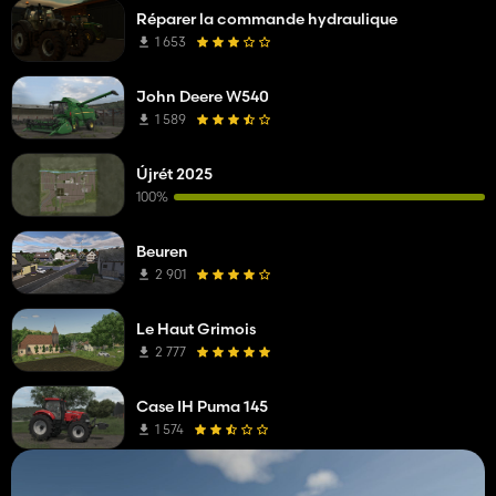
Réparer la commande hydraulique
1 653
John Deere W540
1 589
Újrét 2025
100%
Beuren
2 901
Le Haut Grimois
2 777
Case IH Puma 145
1 574