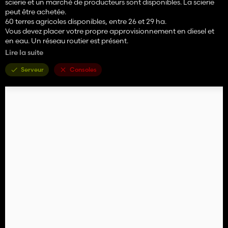
scierie et un marché de producteurs sont disponibles. La scierie
peut être achetée.
60 terres agricoles disponibles, entre 26 et 29 ha.
Vous devez placer votre propre approvisionnement en diesel et
en eau. Un réseau routier est présent.
Lire la suite
La carte est Precision Farming compatible.
Serveur
Consoles
Les bâtiments du concessionnaire de véhicules et du marchand
d'animaux sont des modèles de MA7Studio.
Et un merci à MaxDiesel pour son aide lors du test de la carte.