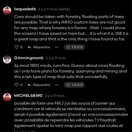
lwquade66
il y a 9 mois
(édité)
Care should be taken with forestry, floating parts of trees
are possible. That is why IMHO custom trees are not good
for any map where forestry is a factor. . Wish I could show
the screens I have saved on here but..... it is what it is. Still it is
a great map and that is the only thing I have found so far.
0
Répondre
1.0.0.0
Grinningmonk
il y a 11 mois
ALmost 1800 mods, runs fine. Dunno about cows floating
as I only have plans for forestry, quarrying and mining and
this is teh type of map that suits that wonderfully.
0
Répondre
1.0.0.0
MICHEL68490
il y a 11 mois
possible de faire une MAJ j'ai des soucis d'ouvrier qui
s'arrêtent car le véhicule se réinitialise au concessionnaire,
serait-il possible également d'avoir un vrai concessionnaire
avec possibilité de repeindre les véhicules ? Il faudrait
également ajuster la mini-map par rapport aux routes et
chemins tout est décalé