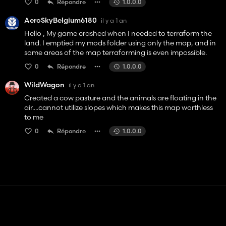
0
Répondre
1.0.0.0
AeroSkyBelgium6180
il y a 1 an
Hello , My game crashed when I needed to terraform the
land. I emptied my mods folder using only the map, and in
some areas of the map terraforming is even impossible.
0
Répondre
1.0.0.0
WildWagon
il y a 1 an
Created a cow pasture and the animals are floating in the
air....cannot utilize slopes which makes this map worthless
to me
0
Répondre
1.0.0.0