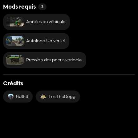
Mods requis
3
Années du véhicule
Autoload Universel
Pression des pneus variable
Crédits
BullES
LesiTheDogg