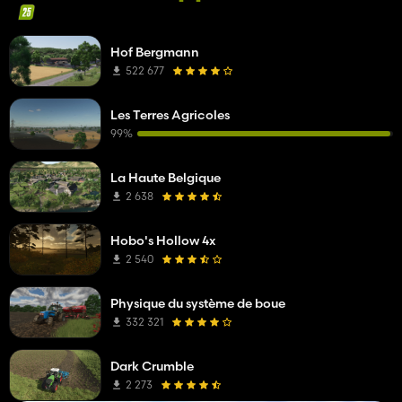
Hof Bergmann
522 677
Les Terres Agricoles
99%
La Haute Belgique
2 638
Hobo's Hollow 4x
2 540
Physique du système de boue
332 321
Dark Crumble
2 273