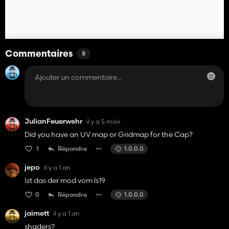
Commentaires
8
JulianFeuerwehr
il y a 5 mois
Did you have an UV map or Gridmap for the Cap?
1
Répondre
1.0.0.0
jepo
il y a 1 an
Ist das der mod vom ls19
0
Répondre
1.0.0.0
jaimett
il y a 1 an
shaders?