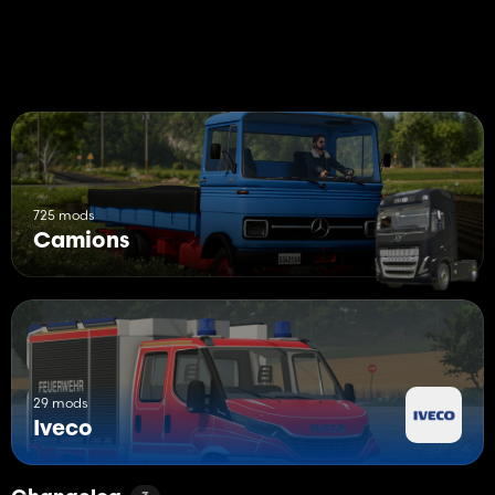
725 mods
Camions
29 mods
Iveco