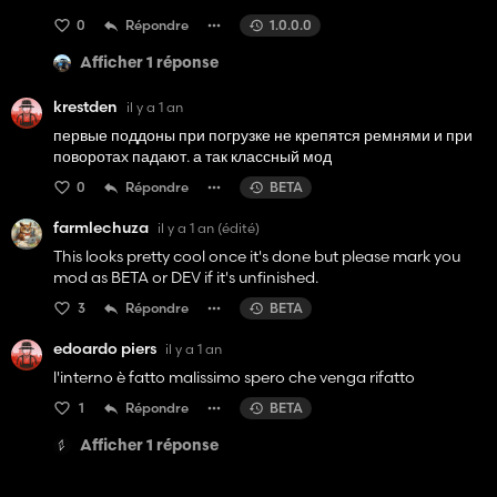
0
Répondre
1.0.0.0
Afficher 1 réponse
krestden
il y a 1 an
первые поддоны при погрузке не крепятся ремнями и при
поворотах падают. а так классный мод
0
Répondre
BETA
farmlechuza
il y a 1 an
(édité)
This looks pretty cool once it's done but please mark you
mod as BETA or DEV if it's unfinished.
3
Répondre
BETA
edoardo piers
il y a 1 an
l'interno è fatto malissimo spero che venga rifatto
1
Répondre
BETA
Afficher 1 réponse