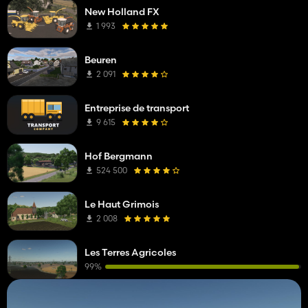
New Holland FX
1 993
Beuren
2 091
Entreprise de transport
9 615
Hof Bergmann
524 500
Le Haut Grimois
2 008
Les Terres Agricoles
99%