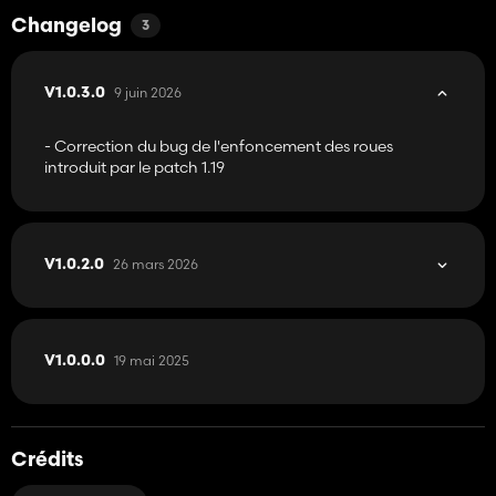
l'arrière, au niveau du tuyau de déchargement et au niveau de
l'attelage de remorque (nécessite le DLC Mercedes)
Changelog
3
Les moissonneuses-batteuses s'adaptent parfaitement aux
cueilleurs :
9 juin 2026
V1.0.3.0
-Cressoni Compact 10 par SMI Modding Team
-Cueilleurs CLAAS Conspeed Corn par EED123
- Correction du bug de l'enfoncement des roues
-CLAAS Corio 12-75C par Großflächendesign - Mappi
introduit par le patch 1.19
-CLAAS Corio 8-75FC par Großflächendesign - Mappi
26 mars 2026
V1.0.2.0
19 mai 2025
V1.0.0.0
Crédits