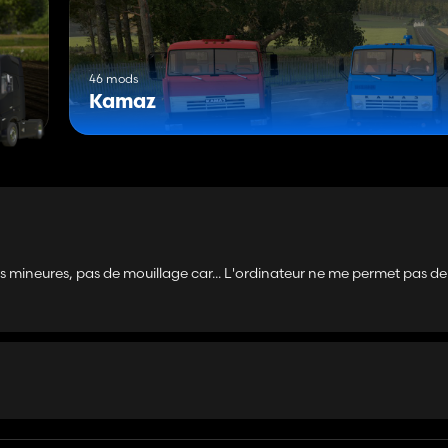
46 mods
Kamaz
mineures, pas de mouillage car... L'ordinateur ne me permet pas d