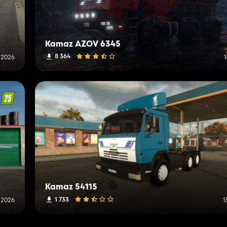
Kamaz AZOV 6345
8 364
l 2026
Kamaz 54115
1 733
n 2026
1