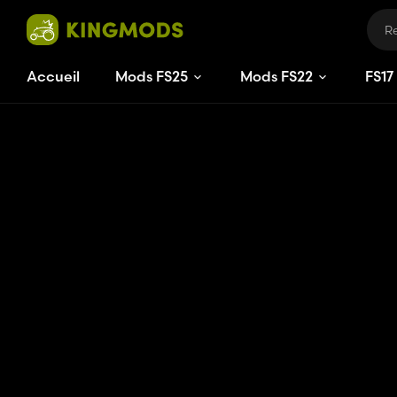
Accueil
Mods FS25
Mods FS22
FS
17