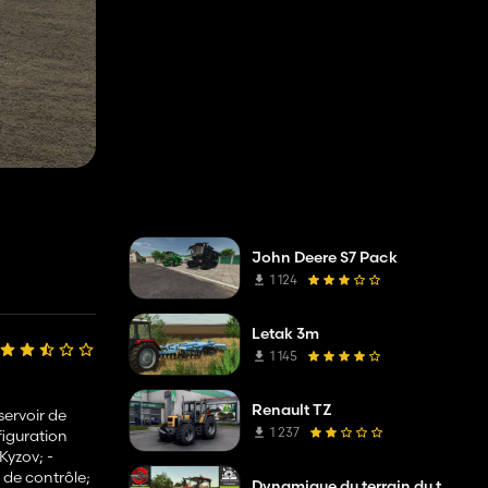
John Deere S7 Pack
1 124
Letak 3m
1 145
Renault TZ
servoir de
1 237
figuration
Kyzov; -
 de contrôle;
Dynamique du terrain du tracteur