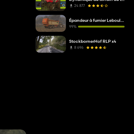
24 877
Épandeur à fumier Leboulch
99%
StockbornerHof RLP x4
8 696