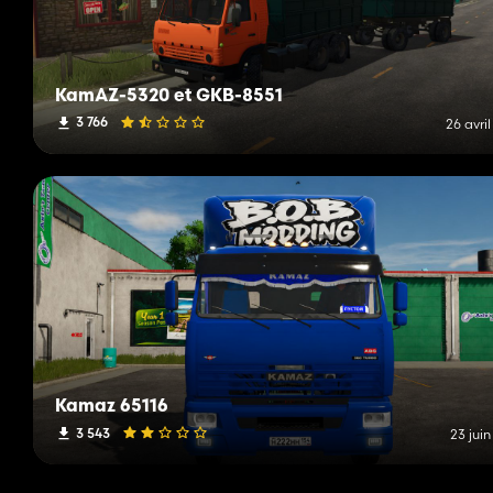
KamAZ-5320 et GKB-8551
3 766
26 avri
Kamaz 65116
3 543
23 jui