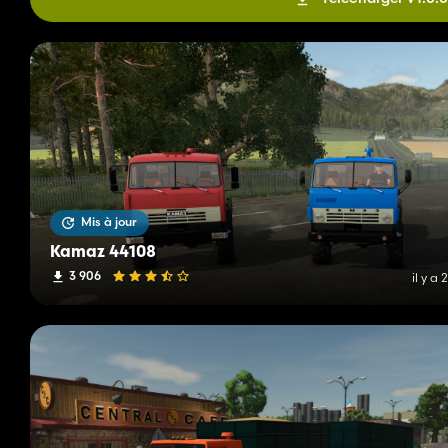
Mis à jour
Kamaz 44108
3 906
il y a 