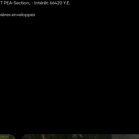
 ET PEA-Section; - Intérêt: 66420 Y.E.
emières enveloppes