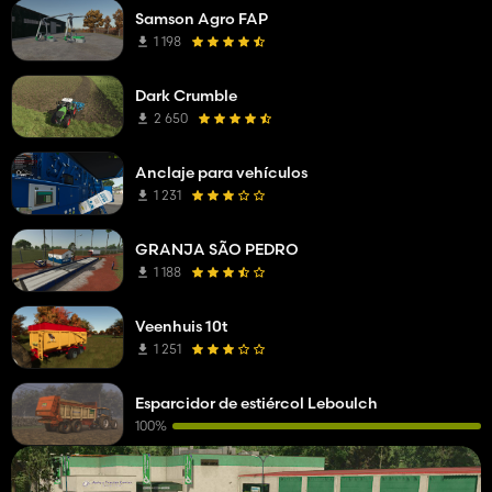
Samson Agro FAP
1 198
Dark Crumble
2 650
Anclaje para vehículos
1 231
GRANJA SÃO PEDRO
1 188
Veenhuis 10t
1 251
Esparcidor de estiércol Leboulch
100%