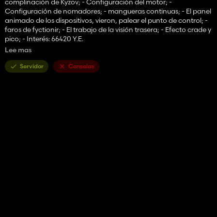
complinación de Kyzov; - Configuración del motor; -
Configuración de nomadores; - mangueras continuas; - El panel
animado de los dispositivos, vieron, palear el punto de control; -
faros de fyctionir; - El trabajo de la visión trasera; - Efecto crade y
pico; - Interés: 66420 Y.E.
Los autores del original: R.Mihail, Petr79,
Lee mas
Los errores en el registro son posibles, este es uno de mis primeros
sobres
Servidor
Consolas