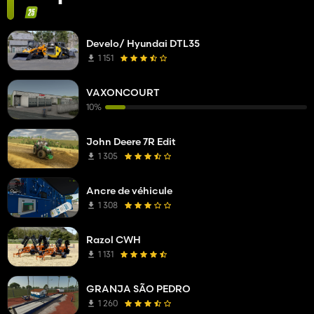
Develo/ Hyundai DTL35
1 151
VAXONCOURT
10%
John Deere 7R Edit
1 305
Ancre de véhicule
1 308
Razol CWH
1 131
GRANJA SÃO PEDRO
1 260