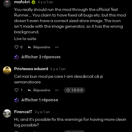
mafokri
il y a 1 an
You really should run the mod through the official Test
Runner.... You claim to have fixed all bugs etc. but this mod
doesn't even have a correct sized store image. The icon
isn't made with the image generator, so it has the wrong
background.
Lire la suite
You are using an uncached vehicle shader, so this mod will
0
Répondre
use unnecessary resources.
Afficher 2 réponses
This mod isn't free of bugs or errors ;)
Prioteasa eduard
il y a 1 an
Cel mai bun mod pe care l-am descărcat că și
semanatoare
1
Répondre
1.0.0.0
Afficher 1 réponse
FirenzeIT
il y a 1 an
Hi, and it's possible fix this warnings for having more clean
log possible?