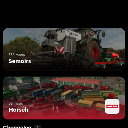
335 mods
Semoirs
83 mods
Horsch
2