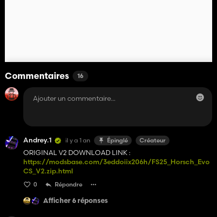
Commentaires
16
Andrey.1
il y a 1 an
Épinglé
Créateur
ORIGINAL V2 DOWNLOAD LINK :
https://modsbase.com/3eddoiix206h/FS25_Horsch_Evo
CS_V2.zip.html
0
Répondre
Afficher 6 réponses