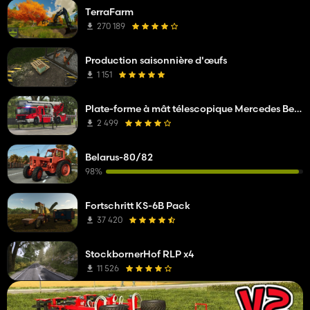
TerraFarm
270 189
Production saisonnière d'œufs
1 151
Plate-forme à mât télescopique Mercedes Benz Econic WISS
2 499
Belarus-80/82
98%
Fortschritt KS-6B Pack
37 420
StockbornerHof RLP x4
11 526