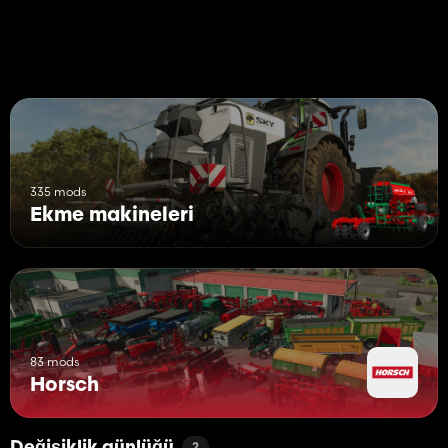
335 mods
Ekme makineleri
83 mods
Horsch
2