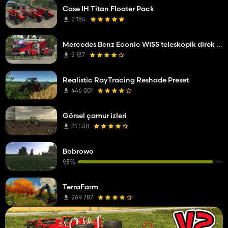
Case IH Titan Floater Pack
2 165
Mercedes Benz Econic WISS teleskopik direk platformu
2 137
Realistic RayTracing Reshade Preset
446 001
Görsel çamur izleri
31 538
Bobrowo
93%
TerraFarm
269 787