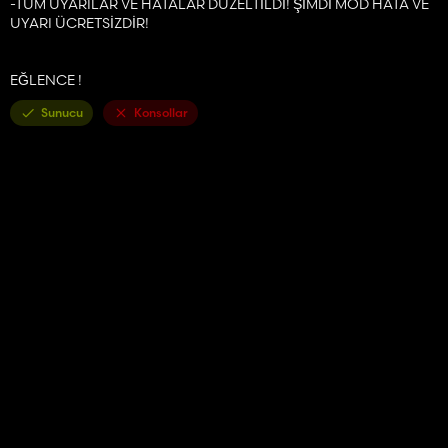
-TÜM UYARILAR VE HATALAR DÜZELTİLDİ! ŞİMDİ MOD HATA VE
UYARI ÜCRETSİZDİR!
EĞLENCE !
Sunucu
Konsollar