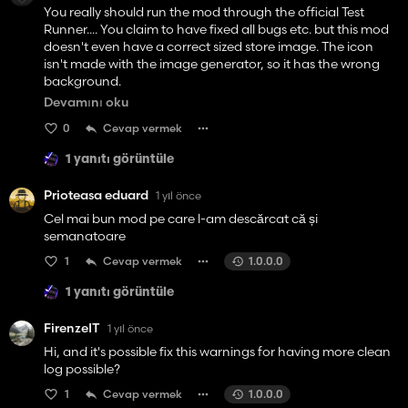
You really should run the mod through the official Test
Runner.... You claim to have fixed all bugs etc. but this mod
doesn't even have a correct sized store image. The icon
isn't made with the image generator, so it has the wrong
background.
Devamını oku
You are using an uncached vehicle shader, so this mod will
0
Cevap vermek
use unnecessary resources.
1 yanıtı görüntüle
This mod isn't free of bugs or errors ;)
Prioteasa eduard
1 yıl önce
Cel mai bun mod pe care l-am descărcat că și
semanatoare
1
Cevap vermek
1.0.0.0
1 yanıtı görüntüle
FirenzeIT
1 yıl önce
Hi, and it's possible fix this warnings for having more clean
log possible?
1
Cevap vermek
1.0.0.0