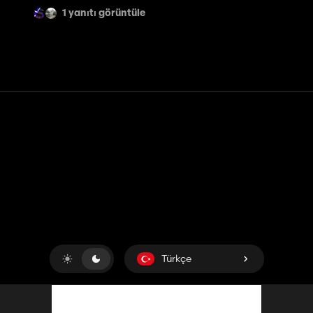
1 yanıtı görüntüle
Temas etmek
Yardım
Hizmet Şartları
Gizlilik Politikası
Çerezleri yönet
Türkçe