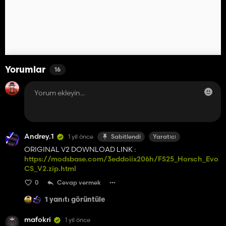
Yorumlar
16
Andrey.1
1 yıl önce
Sabitlendi
Yaratıcı
ORIGINAL V2 DOWNLOAD LINK :
https://modsbase.com/3eddoiix206h/FS25_Horsch_Evo
CS_V2.zip.html
0
Cevap vermek
1 yanıtı görüntüle
mafokri
1 yıl önce