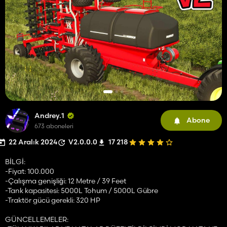
Andrey.1
Abone
673 aboneleri
22 Aralık 2024
V2.0.0.0
17 218
BİLGİ:
-Fiyat: 100.000
-Çalışma genişliği: 12 Metre / 39 Feet
-Tank kapasitesi: 5000L Tohum / 5000L Gübre
-Traktör gücü gerekli: 320 HP
GÜNCELLEMELER: