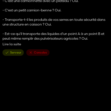
- C'est une camionnette avec un plateau ? Oui.
- C'est un petit camion-benne ? Oui.
- Transporte-t-il les produits de vos serres en toute sécurité dans
une structure en caisson ? Oui.
- Est-ce qu'il transporte des liquides d'un point A à un point B et
peut même remplir des pulvérisateurs agricoles ? Oui.
Dans la configuration avec la structure de réservoir composée de
Lire la suite
cuves IBC, il peut charger 12 000 litres des liquides suivants
(châssis adapté à la charge) :
Serveur
Consoles
- Lait
- Lait de bufflonne
- Eau (des réservoirs d'eau ou de l'éolienne)
- Engrais liquide
- Herbicide
Côté moteur, deux variantes de la société de tuning ont été
ajoutées pour le rendre encore plus rapide
Binford 500 (500 CV) et Binford 1000 (1 000 CV)