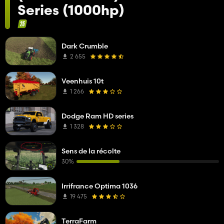
Series (1000hp)
Dark Crumble
2 655
Veenhuis 10t
1 266
Dodge Ram HD series
1 328
Sens de la récolte
30%
Irrifrance Optima 1036
19 475
TerraFarm