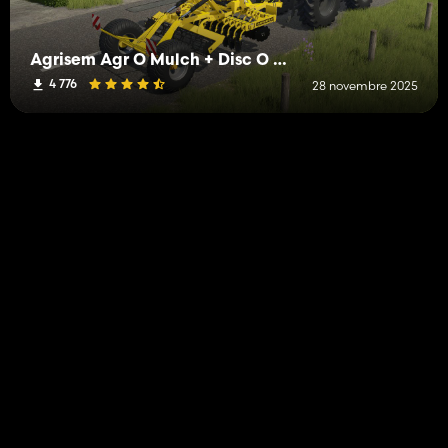
Agrisem Agr O Mulch + Disc O Mulch Pack
4 776
28 novembre 2025