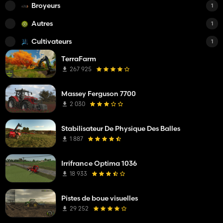
Broyeurs
1
Autres
1
Cultivateurs
1
TerraFarm
267 925
Massey Ferguson 7700
2 030
Stabilisateur De Physique Des Balles
1 887
Irrifrance Optima 1036
18 933
Pistes de boue visuelles
29 252