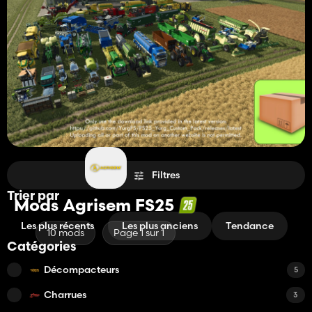
Filtres
Trier par
Mods Agrisem FS25
Les plus récents
Les plus anciens
Tendance
10 mods
Page 1 sur 1
Catégories
Décompacteurs
5
Charrues
3