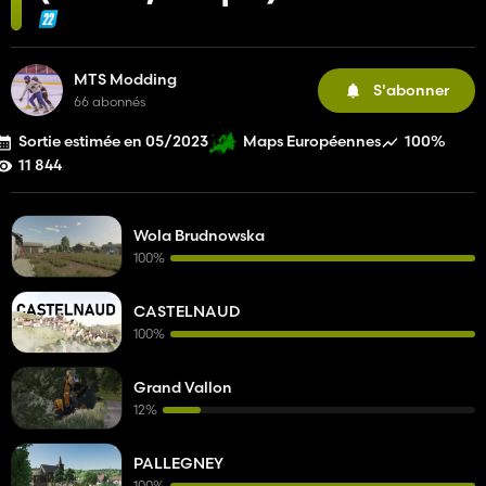
MTS Modding
S'abonner
66 abonnés
Sortie estimée en 05/2023
100%
Maps Européennes
11 844
Wola Brudnowska
100%
CASTELNAUD
100%
Grand Vallon
12%
PALLEGNEY
100%