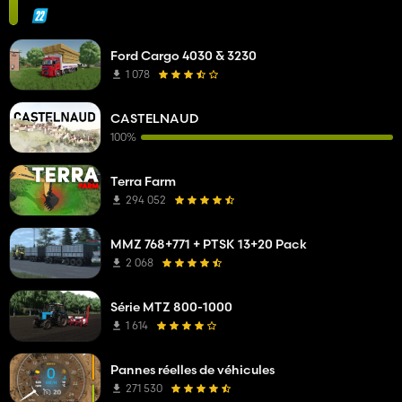
Ford Cargo 4030 & 3230
1 078
CASTELNAUD
100%
Terra Farm
294 052
MMZ 768+771 + PTSK 13+20 Pack
2 068
Série MTZ 800-1000
1 614
Pannes réelles de véhicules
271 530