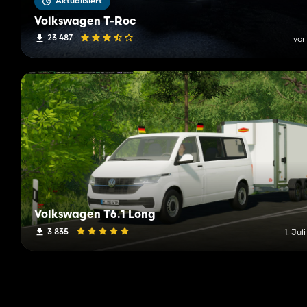
Aktualisiert
Volkswagen T-Roc
23 487
vor
Volkswagen T6.1 Long
3 835
1. Jul