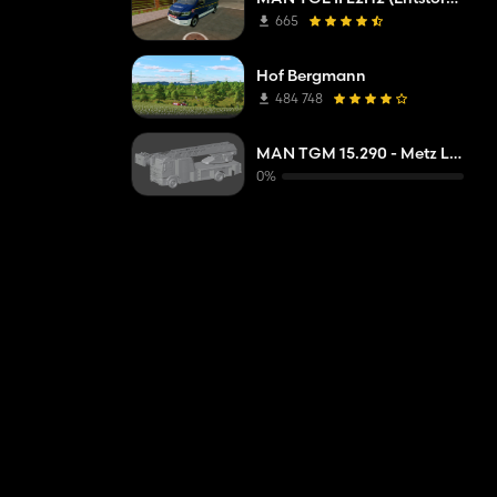
665
Hof Bergmann
484 748
MAN TGM 15.290 - Metz L32A XS - DLAK
0%