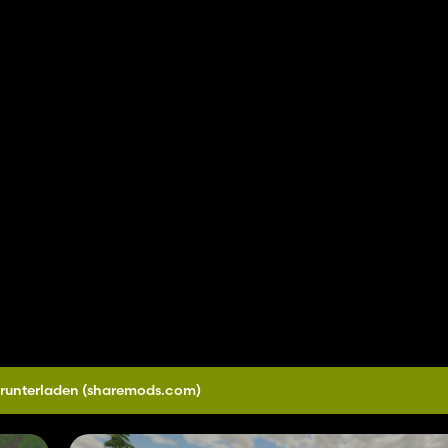
runterladen
(sharemods.com)