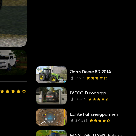
John Deere 8R 2014
1 929
IVECO Eurocargo
17 843
Echte Fahrzeugpannen
271 231
MAN TGE II L2H2 (Entstörungsdienst der Netzgesellsc)