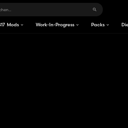
S
17
Mods
Work-In-Progress
Packs
Di