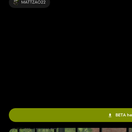
MATTZAO22
BETA he