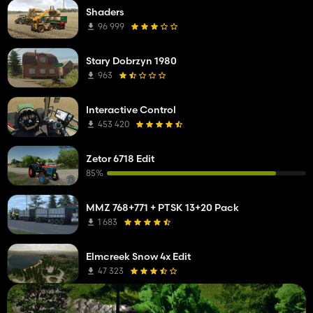
Shaders
96 999
Stary Dobrzyn 1980
963
Interactive Control
453 420
Zetor 6718 Edit
85%
MMZ 768+771 + PTSK 13+20 Pack
1 683
Elmcreek Snow 4x Edit
47 323