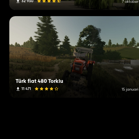
32 930
7 oktober
Türk fiat 480 Torklu
11 471
15 januar