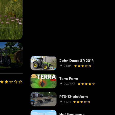
John Deere 8R 2014
2 086
Terra Farm
293 868
PTS-12-platform
7 351
Hof Bergmann