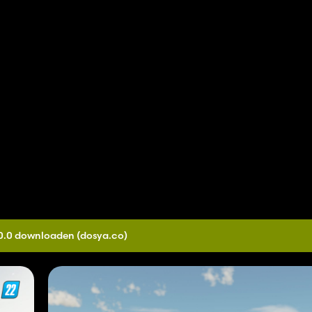
.0.0 downloaden
(dosya.co)