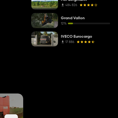
484 826
Grand Vallon
12%
IVECO Eurocargo
17 886