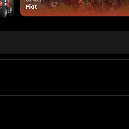
108 mods
Fiat