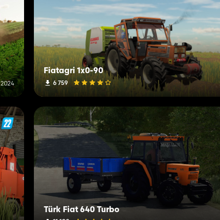
Fiatagri 1x0-90
6 759
l 2024
Türk Fiat 640 Turbo