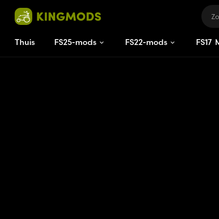
Thuis
FS25-mods
FS22-mods
FS
17