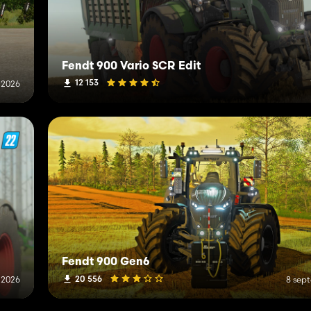
Fendt 900 Vario SCR Edit
12 153
n 2026
Fendt 900 Gen6
20 556
 2026
8 sep