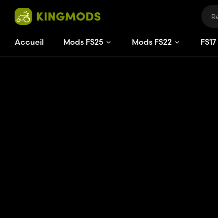
Accueil
Mods FS25
Mods FS22
FS
17