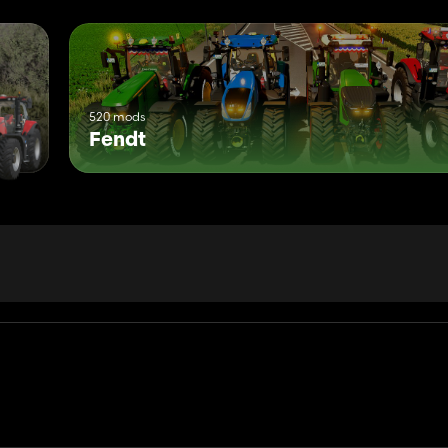
520 mods
Fendt