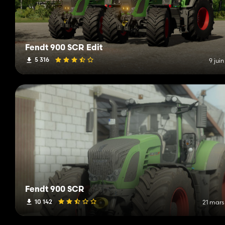
Fendt 900 SCR Edit
5 316
9 jui
Fendt 900 SCR
10 142
21 mars