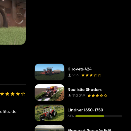
Kirovets 424
953
Realistic Shaders
140 049
Lindner 1650-1750
ofitez du
61%
Elmcreek Snow 4x Edit