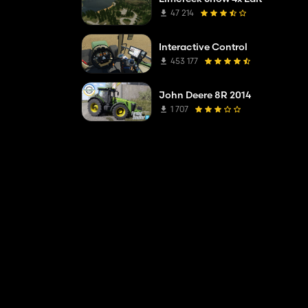
47 214
Interactive Control
453 177
John Deere 8R 2014
1 707