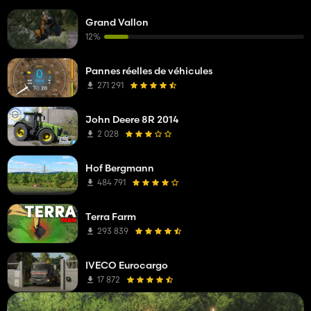
Grand Vallon
12%
Pannes réelles de véhicules
271 291
John Deere 8R 2014
2 028
Hof Bergmann
484 791
Terra Farm
293 839
IVECO Eurocargo
17 872