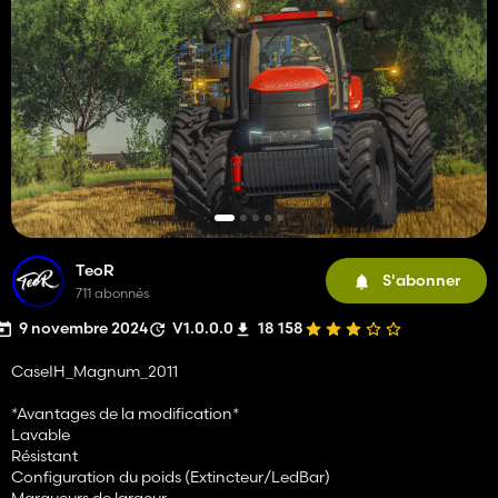
TeoR
S'abonner
711 abonnés
9 novembre 2024
V1.0.0.0
18 158
CaseIH_Magnum_2011
*Avantages de la modification*
Lavable
Résistant
Configuration du poids (Extincteur/LedBar)
Marqueurs de largeur