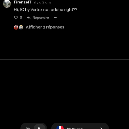
FirenzeIT
il y a 2 ans
Hi, IC by Vertex not added right??
0
Répondre
Afficher 2 réponses
Contact
Aide
Conditions générales d'utilisation
Politique de confidentialité
Gérer les cookies
Français