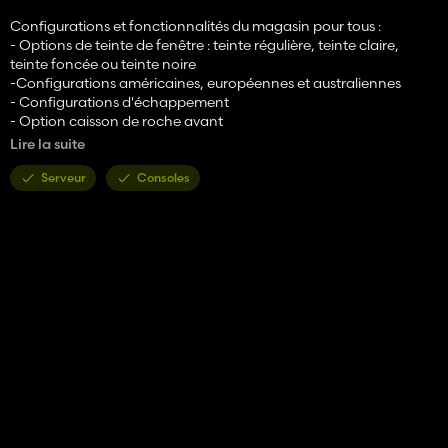
Configurations et fonctionnalités du magasin pour tous :
- Options de teinte de fenêtre : teinte régulière, teinte claire,
teinte foncée ou teinte noire
-Configurations américaines, européennes et australiennes
- Configurations d'échappement
- Option caisson de roche avant
- Configurations de poids avant
Lire la suite
- Poids arrière et configurations d'attache rapide
- Configuration du numéro de flotte
Serveur
Consoles
- Configuration revêtement de sol
Caractéristiques:
- Intérieur très détaillé
- Configurations et informations supplémentaires sur les
moniteurs : moniteurs Climate FieldViewer, Precision Planting et
Kinze Planting (Crédit à Casearias Modding)
- Script de tableau de bord réel pris en charge
- Écrans de moniteur modifiables
- Compatibilité du module caméra
- Siège pivotant à 40 degrés
- Capot ouvrable
- Commande sous colonne de direction
- Porte ouvrante avec lumière intérieure