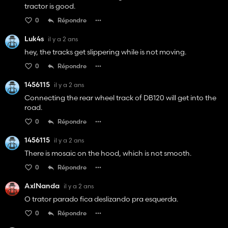
tractor is good.
0
Répondre
Luk4s
il y a 2 ans
hey, the tracks get slippering while is not moving.
0
Répondre
1456115
il y a 2 ans
Connecting the rear wheel track of DB120 will get into the
road.
0
Répondre
1456115
il y a 2 ans
There is mosaic on the hood, which is not smooth.
0
Répondre
AxlNanda
il y a 2 ans
O trator parado fica deslizando pra esquerda.
0
Répondre