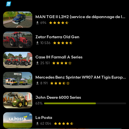
MAN TGE II L2H2 (service de dépannage de l'opérateur réseau)
694
Zetor Forterra Old Gen
10 536
Case IH Farmall A Series
25 151
Mercedes Benz Sprinter W907 AM Tigis Europa RTW
8 191
John Deere 6000 Series
63%
La Posta
62 054