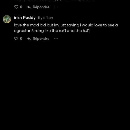
0
Répondre
irish Paddy
il y a 1 an
love the mod lad but im just saying i would love to see a
agrostar 6 rang like the 6.61 and the 6.31
0
Répondre
Contact
Aide
Conditions générales d'utilisation
Politique de confidentialité
Gérer les cookies