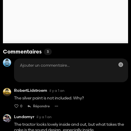
Commentaires
3
RobertLidstroem
il y a 1 an
The silver paint is not included. Why?
0
Répondre
Lundamyr
il y a 1 an
The tractor looks lovely inside and out, but what takes the
cake is the sound design, especially inside.