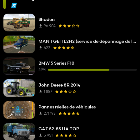
Shaders
96 904
MAN TGE II L2H2 (service de dépannage de l'opérateur réseau)
622
BMW 5 Series F10
69%
John Deere 8R 2014
1 887
Pannes réelles de véhicules
271 195
GAZ 52-53 UA TOP
3 951