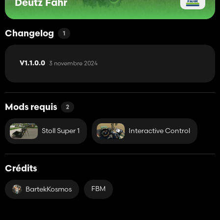
Deutz Fahr
Changelog
1
3 novembre 2024
V1.1.0.0
Mods requis
2
Stoll Super 1
Interactive Control
Crédits
FBM
BartekKosmos