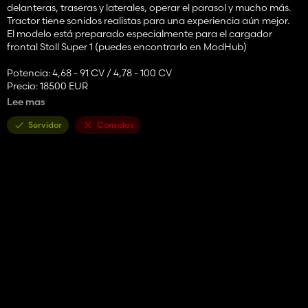
delanteras, traseras y laterales, operar el parasol y mucho más.
Tractor tiene sonidos realistas para una experiencia aún mejor.
El modelo está preparado especialmente para el cargador
frontal Stoll Super 1 (puedes encontrarlo en ModHub)
Potencia: 4,68 - 91 CV / 4,78 - 100 CV
Precio: 18500 EUR
Velocidad máxima: 40 km/h
Lee mas
Personalización:
Servidor
Consolas
- potencia del motor;
- Llantas;
- Peso delantero o fijador de tres puntos;
- Luces de baliza;
- Cargador frontal (STOLL o HAUER);
- Color del chasis;
- Color principal;
- Color de llantas.
Dado que se trata de una nueva versión, agradezca al autor
original: FBM.