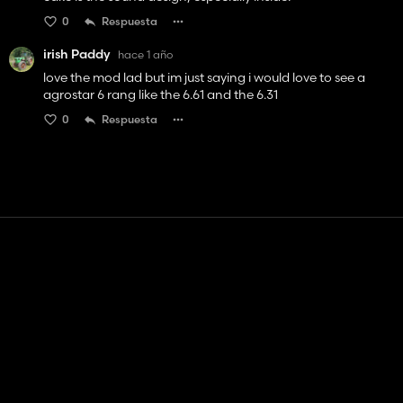
0
Respuesta
irish Paddy
hace 1 año
love the mod lad but im just saying i would love to see a
agrostar 6 rang like the 6.61 and the 6.31
0
Respuesta
Contacto
Ayudar
Términos de servicio
Política de privacidad
Administrar cookies