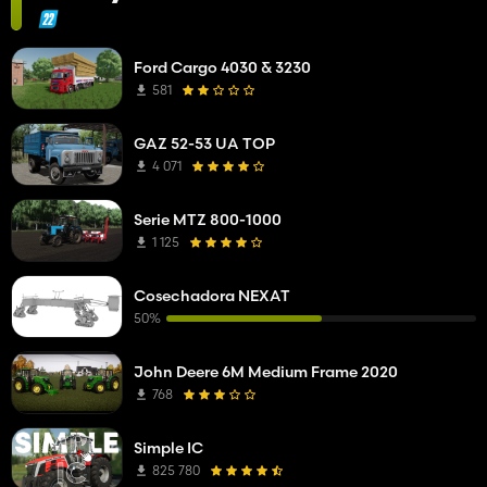
Ford Cargo 4030 & 3230
581
GAZ 52-53 UA TOP
4 071
Serie MTZ 800-1000
1 125
Cosechadora NEXAT
50%
John Deere 6M Medium Frame 2020
768
Simple IC
825 780