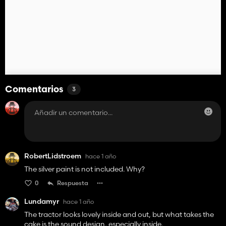
Comentarios
3
RobertLidstroem
hace 1 año
The silver paint is not included. Why?
0
Respuesta
Lundamyr
hace 1 año
The tractor looks lovely inside and out, but what takes the
cake is the sound design, especially inside.