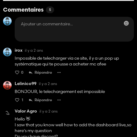
Commentaires
5
irox
il y a 2 ans
Impossible de telecharger via ce site, il y a un pop up
systématique qui te pousse a acheter mc afee
0
Répondre
Lelinico99
il y a 2 ans
BONJOUR, le telechargement est impossible
1
Répondre
Valor Agro
il y a 2 ans
Hello 👋
I saw that you know well how to add the dashboard live,so
here's my question
Do you have discord?