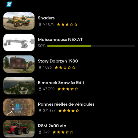
Shaders
97 074
Moissonneuse NEXAT
50%
Stary Dobrzyn 1980
1 096
Elmcreek Snow 4x Edit
47 359
Pannes réelles de véhicules
271 357
RSM 2400 vip
349