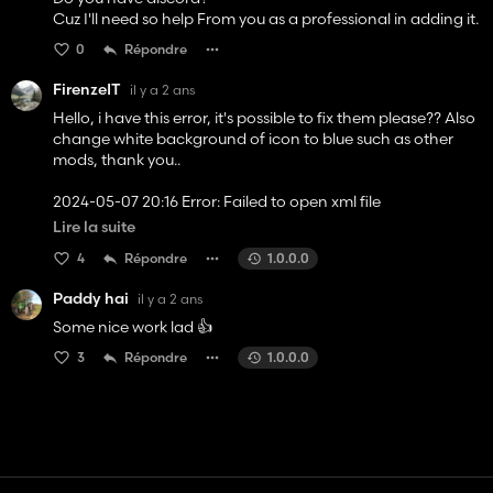
Cuz I'll need so help From you as a professional in adding it.
0
Répondre
FirenzeIT
il y a 2 ans
Hello, i have this error, it's possible to fix them please?? Also
change white background of icon to blue such as other
mods, thank you..
2024-05-07 20:16 Error: Failed to open xml file
'C:/Users/User/Documents/My
Lire la suite
Games/FarmingSimulator2022/mods/FS22_Deutz_AgroSt
4
Répondre
1.0.0.0
ar_671/xml/deutzAgroStar681_powershift.xml'.
Paddy hai
il y a 2 ans
Some nice work lad 👍
3
Répondre
1.0.0.0