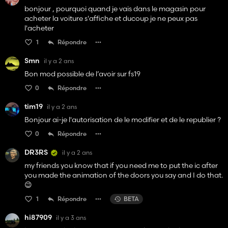
bonjour , pourquoi quand je vais dans le magasin pour
acheter la voiture s'affiche et ducoup je ne peux pas
l'acheter
1
Répondre
Smn
il y a 2 ans
Bon mod possible de l’avoir sur fs19
0
Répondre
tim19
il y a 2 ans
Bonjour ai-je l'autorisation de le modifier et de le republier ?
0
Répondre
DR3RS
il y a 2 ans
my friends you know that if you need me to put the ic after
you made the animation of the doors you say and I do that.
😉
1
Répondre
BETA
hi87909
il y a 3 ans