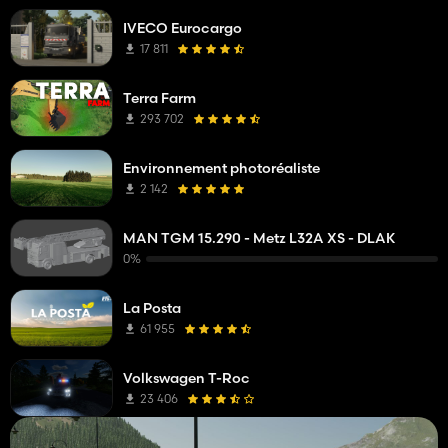
IVECO Eurocargo
17 811
Terra Farm
293 702
Environnement photoréaliste
2 142
MAN TGM 15.290 - Metz L32A XS - DLAK
0%
La Posta
61 955
Volkswagen T-Roc
23 406