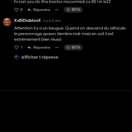
hi can you do this tractor mccormick cx 80 l in ls22
0
Répondre
BETA
XxElDiabloxX
il y a 3 ans
Attention il y a un beugue. Quand on descend du véhicule
le personnage spawn derrière mdr mais en soit il est
extrêmement bien réussi
1
Répondre
BETA
Afficher 1 réponse
Contact
Aide
Conditions générales d'utilisation