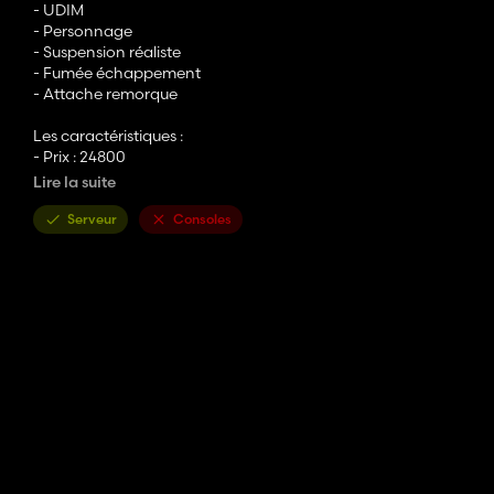
- UDIM
- Personnage
- Suspension réaliste
- Fumée échappement
- Attache remorque
Les caractéristiques :
- Prix : 24800
- Puissance : 171
Lire la suite
3D ACHETER PAR : JESSY35
Serveur
Consoles
MODELISATEUR : HUM3D
MODDEUR : MJ COMMUNITY FS
PS : Aucune modification et republication , vente et autorisé sous 
Bon jeu