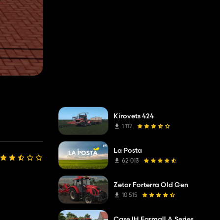
Kirovets 424
1 112
La Posta
62 013
Zetor Forterra Old Gen
10 515
Case IH Farmall A Series