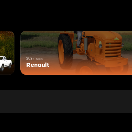
202 mods
Renault