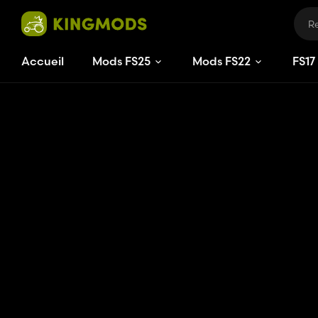
Accueil
Mods FS25
Mods FS22
FS
17