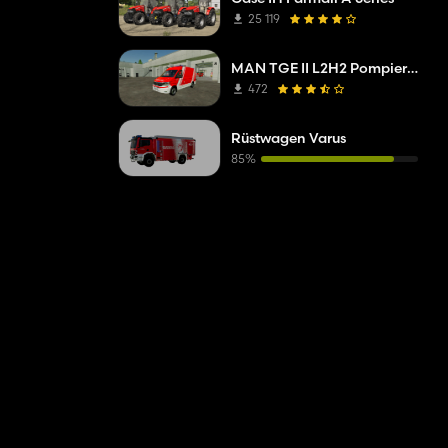
25 119
MAN TGE II L2H2 Pompiers de Mittelberg
472
Rüstwagen Varus
85%