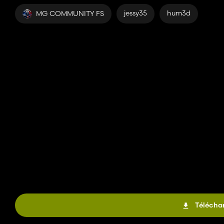
jessy35
hum3d
MG COMMUNITY FS
Téléchar