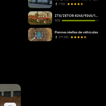
1 702
ZTS/ZETOR 8245/9245/10245/11245/12245/14245/16245
90%
Pannes réelles de véhicules
271 280