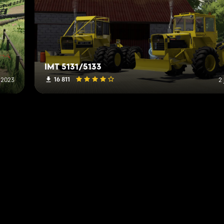
IMT 5131/5133
16 811
 2023
2