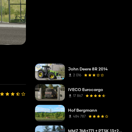
John Deere 8R 2014
2 016
IVECO Eurocargo
17 867
Hof Bergmann
484 787
MMZ 768+771 + PTSK 13+20 Pack