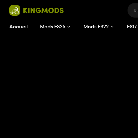
Accueil
Mods FS25
Mods FS22
FS
17