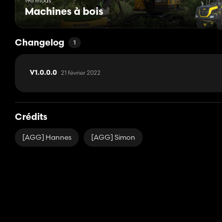
196 mods
Machines à bois
Changelog
1
21 février 2022
V1.0.0.0
Crédits
[AGG] Hannes
[AGG] Simon