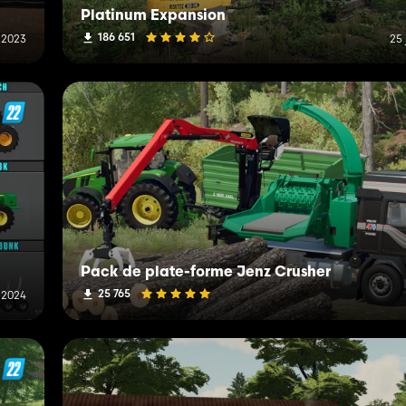
Platinum Expansion
186 651
 2023
25 
Pack de plate-forme Jenz Crusher
25 765
 2024